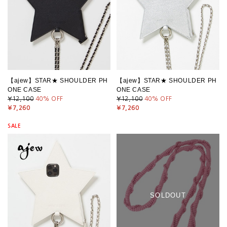
【ajew】STAR★ SHOULDER PH
【ajew】STAR★ SHOULDER PH
ONE CASE
ONE CASE
¥12,100
40
% OFF
¥12,100
40
% OFF
¥7,260
¥7,260
SALE
SOLDOUT