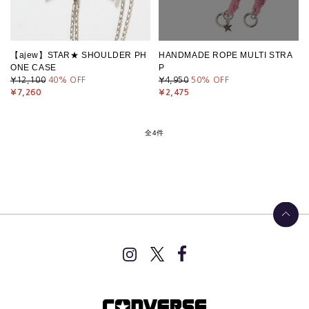
【ajew】STAR★ SHOULDER PH
HANDMADE ROPE MULTI STRA
ONE CASE
P
¥12,100
40
% OFF
¥4,950
50
% OFF
¥7,260
¥2,475
全4件