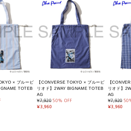
OKYO × ブルーピ
【CONVERSE TOKYO × ブルーピ
【CONVER
GNAME TOTEB
リオド】2WAY BIGNAME TOTEB
リオド】2WA
AG
AG
F
¥7,920
50
% OFF
¥7,920
50
¥3,960
¥3,960