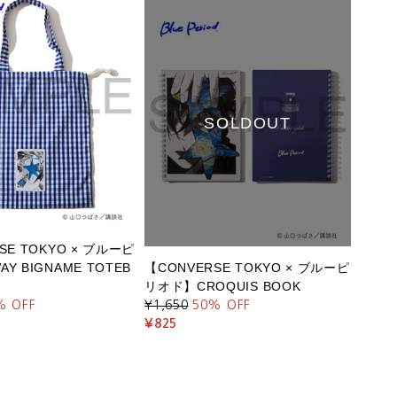
SOLDOUT
SE TOKYO × ブルーピ
Y BIGNAME TOTEB
【CONVERSE TOKYO × ブルーピ
リオド】CROQUIS BOOK
% OFF
¥1,650
50
% OFF
¥825