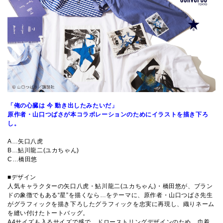
「俺の心臓は 今 動き出したみたいだ」
原作者・山口つばさが本コラボレーションのためにイラストを描き下ろ
し。
A…矢口八虎
B…鮎川龍二(ユカちゃん)
C…橋田悠
■デザイン
人気キャラクターの矢口八虎・鮎川龍二(ユカちゃん)・橋田悠が、ブラン
ドの象徴でもある“星”を描くなら…をテーマに、原作者・山口つばさ先生
がグラフィックを描き下ろしたグラフィックを忠実に再現し、織りネーム
を縫い付けたトートバッグ。
A4サイズも入るサイズで感で、ドローストリングデザインのため、巾着