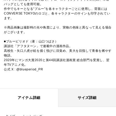
バッグとしても使用可能。
作中でもキーとなる“ブルー”を各キャラクターごとに使用し、背面には
CONVERSE TOKYOのロゴと、各キャラクターのサインも印字されてい
ます。
※商品画像は撮影時の光や角度により、実物の色味と異なって見える場合
がございます。
■ブルーピリオド（著：山口つばさ）
講談社「アフタヌーン」で連載中の漫画作品。
高校生・矢口八虎が絵を描く悦びに目覚め、美大を目指して青春を燃やす
物語。
2020年にマンガ大賞2020と第44回講談社漫画賞 総合部門を受賞し、翌
年TVアニメ化。
公式 X : @blueperiod_PR
アイテム詳細
サイズ詳細