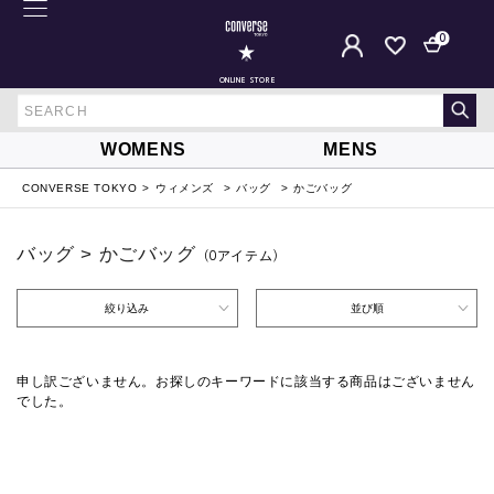
0
ONLINE STORE
WOMENS
MENS
CONVERSE TOKYO
ウィメンズ
バッグ
かごバッグ
バッグ > かごバッグ
（0
アイテム
）
絞り込み
並び順
申し訳ございません。お探しのキーワードに該当する商品はございません
でした。