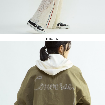
H167 / M