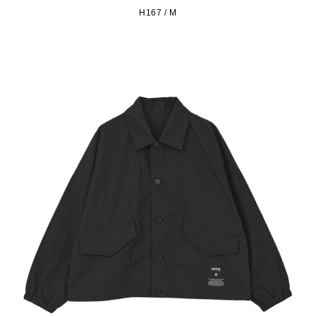
H167 / M