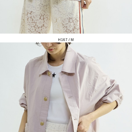
H167 / M