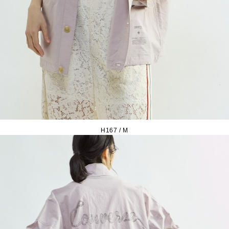
H167 / M