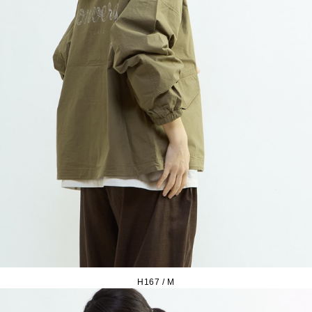
H167 / M