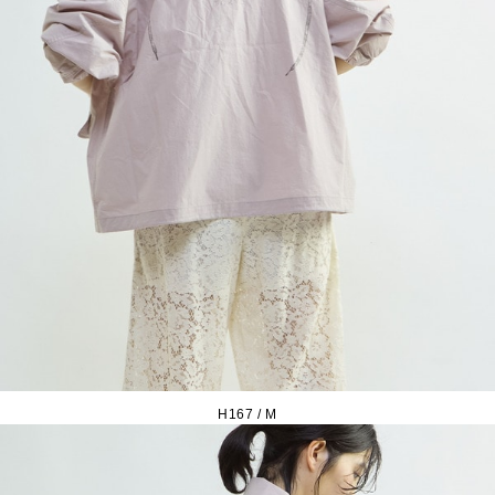
H167 / M