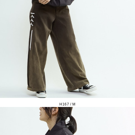
H167 / M