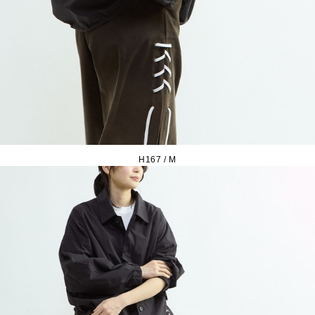
H167 / M