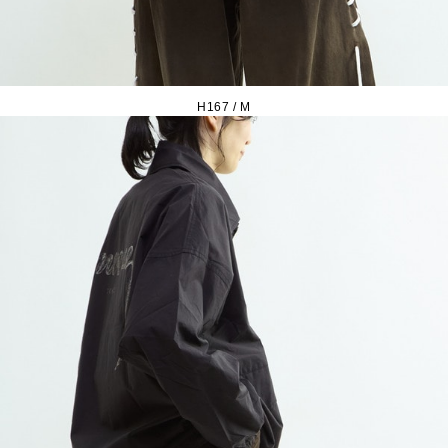
H167 / M