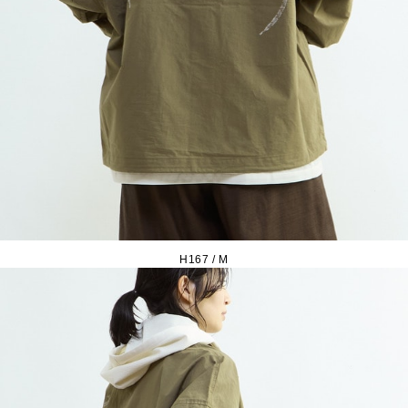
H167 / M