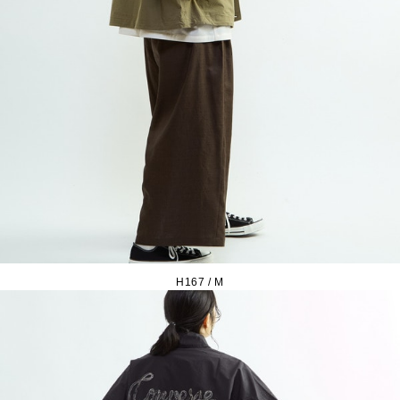
H167 / M