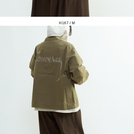
H167 / M