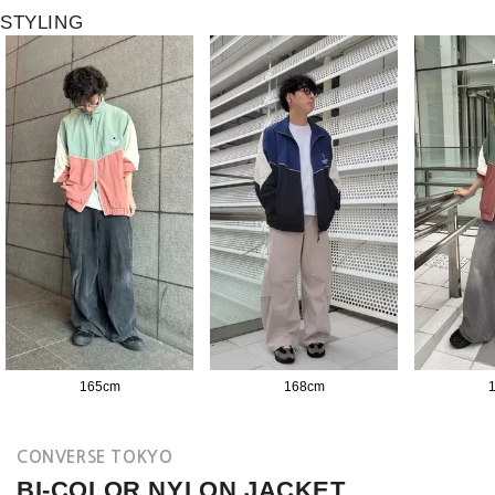
STYLING
165
cm
168
cm
CONVERSE TOKYO
BI-COLOR NYLON JACKET