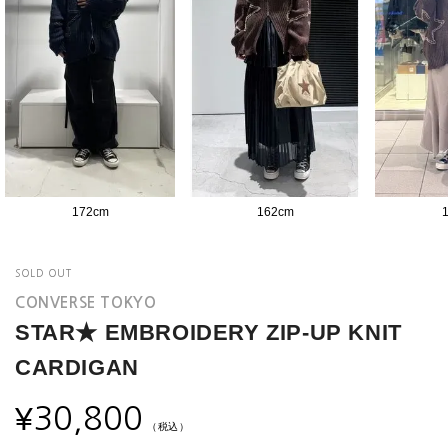
172
cm
162
cm
SOLD OUT
CONVERSE TOKYO
STAR★ EMBROIDERY ZIP-UP KNIT
CARDIGAN
¥
30,800
（税込）