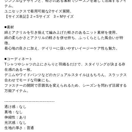
シンプルなデザインと、軽さのある素材でシーズンを通して活躍するアイ
テム。
ユニセックスで着用可能な2サイズ展開。
【サイズ表記】2＝Sサイズ 3＝Mサイズ
■素材
綿とアクリルを引き揃えて編み上げた軽さのあるニット素材を使用。
綿の柔らかさとアクリルの軽さを併せ持ち、ふっくらとした風合いが特
徴。
着心地の良さに加え、デイリーに扱いやすいイージーケア性も魅力。
■コーディネート
Tシャツやシャツの上にさらりと羽織るだけで、スタイリングが決まる存
在感のある一枚。
デニムやワイドパンツなどのカジュアルスタイルはもちろん、スラックス
合わせでモードな印象にも。
ファスナーの開閉で雰囲気を変えられるため、シーズンを問わず活躍する
万能アイテム。
-------------------------------------
透け感：なし
裏地：なし
伸縮性：あり
光沢感：なし
生地の厚さ：普通