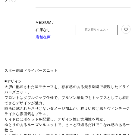
ブラック
MEDIUM /
在庫なし
再入荷リクエスト
店舗在庫
スター刺繍ドライバーズニット
■デザイン
大胆に配置された星モチーフを、存在感のある髭糸刺繍で表現したドライ
バーズニット。
フロントはダブルジップ仕様で、ブルゾン感覚でもトップスとしても着用
できるデザインが魅力。
随所に施されたさりげないダメージ加工が、程よい抜け感とヴィンテージ
ライクな雰囲気をプラス。
サイドにはポケットを配置し、デザイン性と実用性を両立。
ゆとりのあるルーズシルエットで、さっと羽織るだけでこなれ感のある一
枚に。