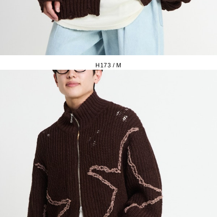
H173 / M