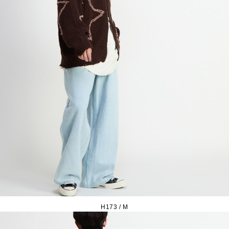
H173 / M