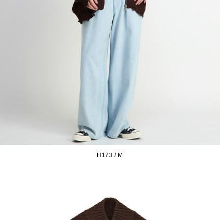
H173 / M