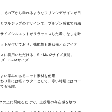
と、その下から垂れるようなフリンジデザインが目
。
クとフルジップのデザインで、ブルゾン感覚で羽織
ーサイズシルエットがリラックスした着こなしを叶
ケットが付いており、機能性も兼ね備えたアイテ
スに着用いただける、S・Mの2サイズ展開。
イズ 3＝Mサイズ
程よい厚みのあるニット素材を使用。
変わり目には軽アウターとして、寒い時期にはコー
しても活躍。
クの上に羽織るだけで、主役級の存在感を放つ一