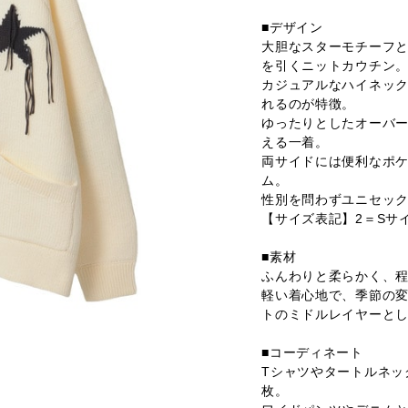
■デザイン
大胆なスターモチーフ
を引くニットカウチン
カジュアルなハイネッ
れるのが特徴。
ゆったりとしたオーバ
える一着。
両サイドには便利なポ
ム。
性別を問わずユニセック
【サイズ表記】2＝Sサ
■素材
ふんわりと柔らかく、
軽い着心地で、季節の
トのミドルレイヤーと
■コーディネート
Tシャツやタートルネッ
枚。