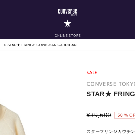
ONLINE STORE
ロ
STAR★ FRINGE COWICHAN CARDIGAN
SALE
CONVERSE TOKY
STAR★ FRIN
¥
39,600
50
% O
スターフリンジカウチ