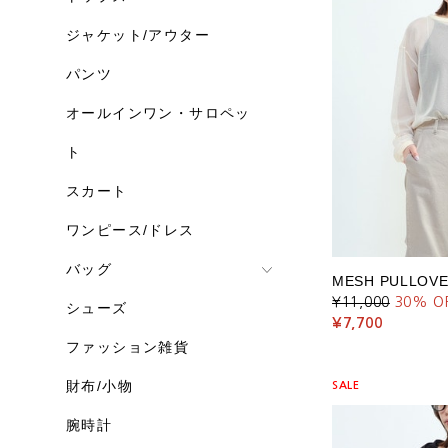
ジャケット/アウター
パンツ
オールインワン・サロペッ
ト
スカート
ワンピース/ドレス
バッグ
MESH PULLOV
¥11,000
30
% O
シューズ
¥7,700
ファッション雑貨
財布/小物
SALE
腕時計