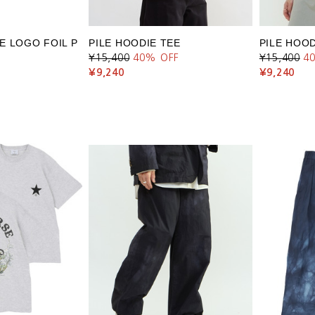
E LOGO FOIL P
PILE HOODIE TEE
PILE HOOD
¥15,400
40
% OFF
¥15,400
4
¥9,240
¥9,240