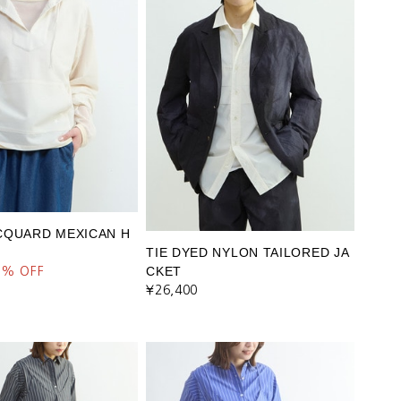
CQUARD MEXICAN H
TIE DYED NYLON TAILORED JA
CKET
0
% OFF
¥26,400