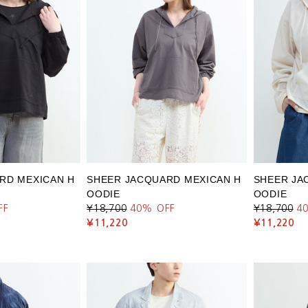
RD MEXICAN H
SHEER JACQUARD MEXICAN H
SHEER JA
OODIE
OODIE
FF
¥18,700
40
% OFF
¥18,700
4
¥11,220
¥11,220