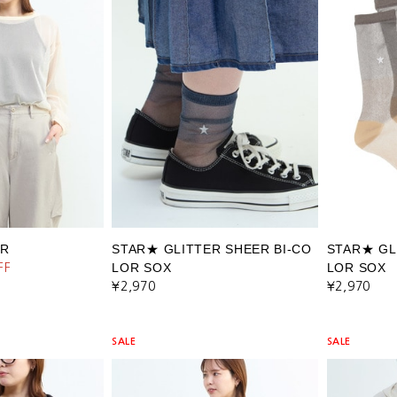
ER
STAR★ GLITTER SHEER BI-CO
STAR★ GL
LOR SOX
LOR SOX
FF
¥2,970
¥2,970
SALE
SALE