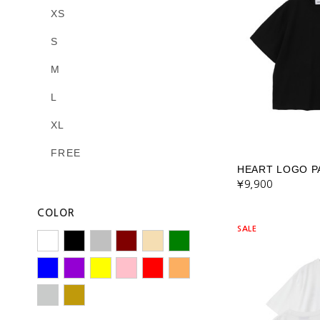
XS
S
M
L
XL
FREE
HEART LOGO P
¥9,900
COLOR
SALE