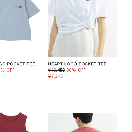
GO POCKET TEE
HEART LOGO POCKET TEE
0
% OFF
¥10,450
30
% OFF
¥7,315