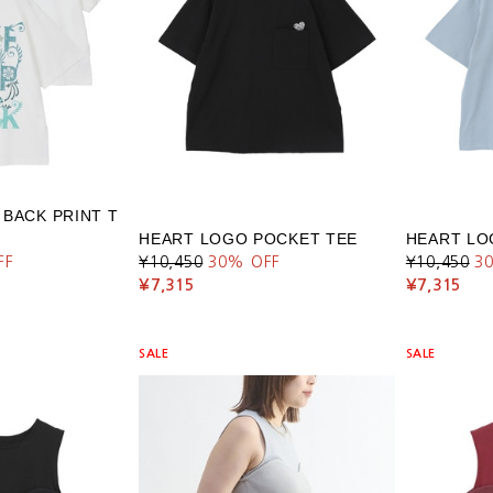
 BACK PRINT T
HEART LOGO POCKET TEE
HEART LO
FF
¥10,450
30
% OFF
¥10,450
3
¥7,315
¥7,315
SALE
SALE