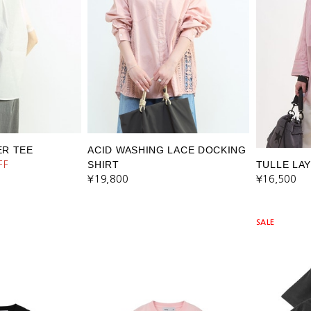
R TEE
ACID WASHING LACE DOCKING
SHIRT
TULLE LA
FF
¥19,800
¥16,500
SALE