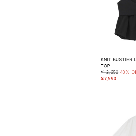
KNIT BUSTIER 
TOP
¥12,650
40
% O
¥7,590