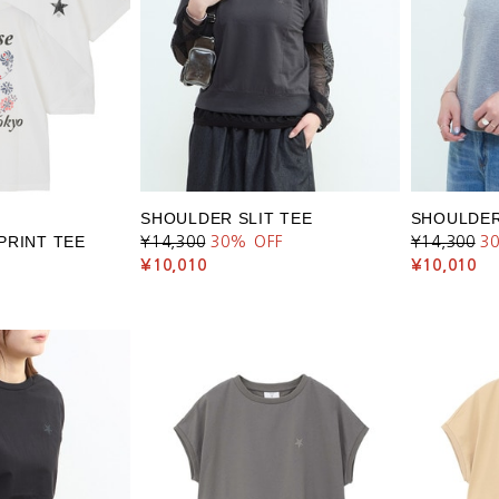
SHOULDER SLIT TEE
SHOULDER
PRINT TEE
¥14,300
30
% OFF
¥14,300
3
¥10,010
¥10,010