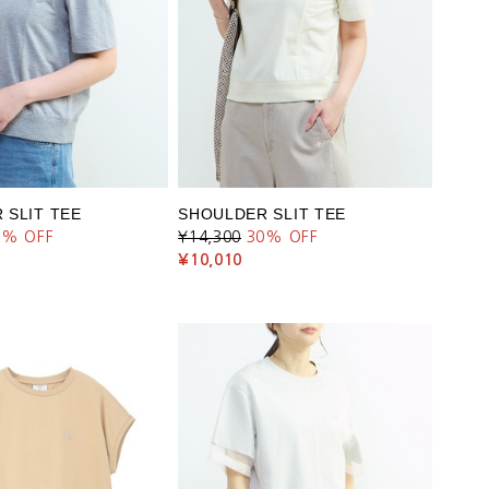
 SLIT TEE
SHOULDER SLIT TEE
0
% OFF
¥14,300
30
% OFF
¥10,010