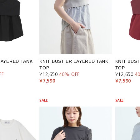
LAYERED TANK
KNIT BUSTIER LAYERED TANK
KNIT BUS
TOP
TOP
FF
¥12,650
40
% OFF
¥12,650
4
¥7,590
¥7,590
SALE
SALE