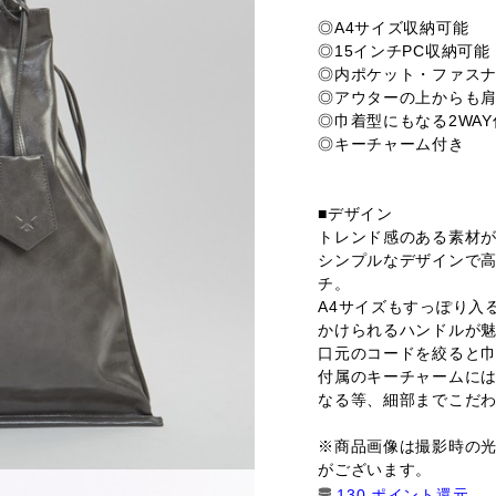
◎A4サイズ収納可能
◎15インチPC収納可能
◎内ポケット・ファス
◎アウターの上からも
◎巾着型にもなる2WAY
◎キーチャーム付き
■デザイン
トレンド感のある素材
シンプルなデザインで
チ。
A4サイズもすっぽり入
かけられるハンドルが
口元のコードを絞ると
付属のキーチャームに
なる等、細部までこだ
※商品画像は撮影時の
がございます。
130 ポイント還元