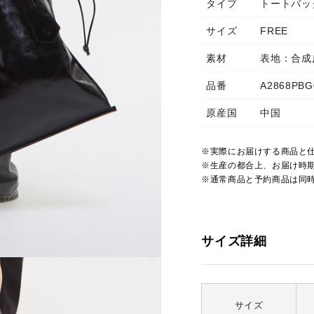
タイプ
トートバッ
サイズ
FREE
素材
表地：合成
品番
A2868PBG
原産国
中国
※実際にお届けする商品と
※生産の都合上、お届け時
※通常商品と予約商品は同
サイズ詳細
サイズ