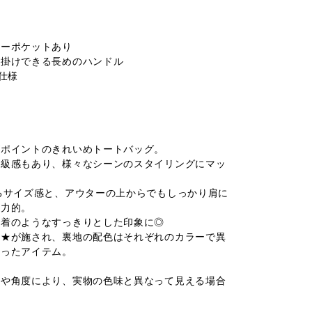
ナーポケットあり
肩掛けできる長めのハンドル
仕様
がポイントのきれいめトートバッグ。
高級感もあり、様々なシーンのスタイリングにマッ
るサイズ感と、アウターの上からでもしっかり肩に
魅力的。
巾着のようなすっきりとした印象に◎
は★が施され、裏地の配色はそれぞれのカラーで異
わったアイテム。
光や角度により、実物の色味と異なって見える場合