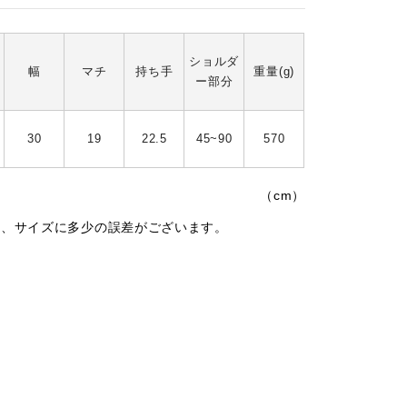
ショルダ
幅
マチ
持ち手
重量(g)
ー部分
30
19
22.5
45~90
570
（cm）
は、サイズに多少の誤差がございます。