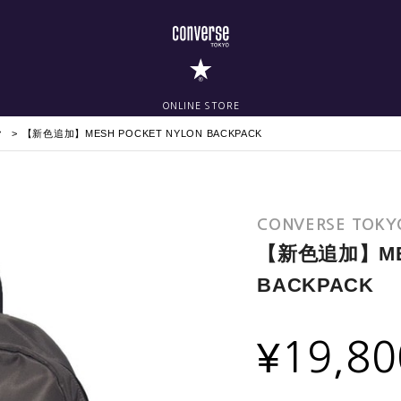
ONLINE STORE
ク
【新色追加】MESH POCKET NYLON BACKPACK
CONVERSE TOKY
【新色追加】MES
BACKPACK
¥
19,80