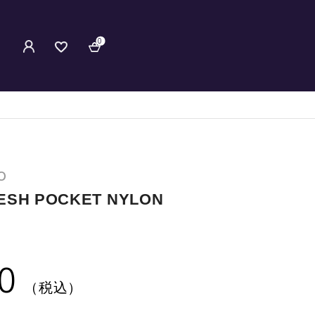
0
O
H POCKET NYLON
0
（税込）