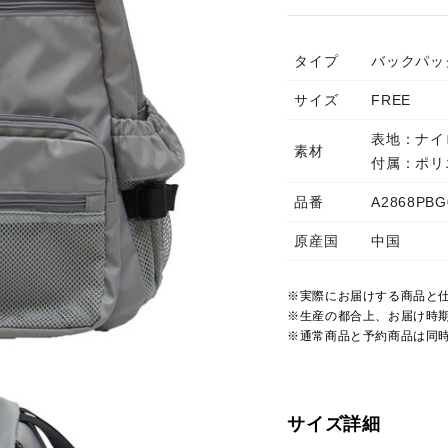
タイプ
バックパッ
サイズ
FREE
表地：ナイ
素材
付属：ポリ
品番
A2868PBG
原産国
中国
※実際にお届けする商品と
※生産の都合上、お届け時
※通常商品と予約商品は同
サイズ詳細