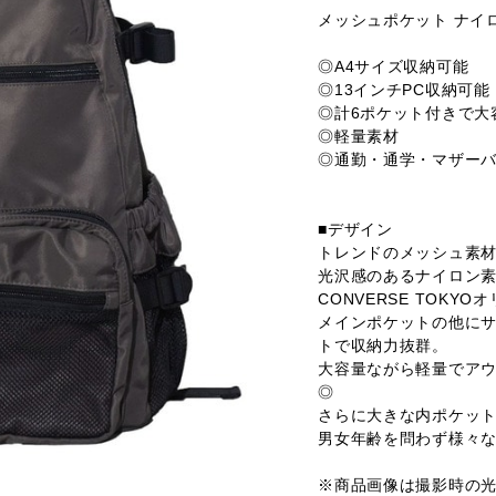
メッシュポケット ナイ
◎A4サイズ収納可能
◎13インチPC収納可能
◎計6ポケット付きで大
◎軽量素材
◎通勤・通学・マザー
■デザイン
トレンドのメッシュ素材
光沢感のあるナイロン
CONVERSE TOK
メインポケットの他にサ
トで収納力抜群。
大容量ながら軽量でア
◎
さらに大きな内ポケッ
男女年齢を問わず様々
※商品画像は撮影時の