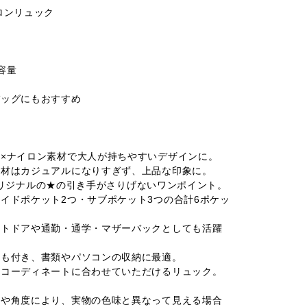
ロンリュック
容量
バッグにもおすすめ
×ナイロン素材で大人が持ちやすいデザインに。
素材はカジュアルになりすぎず、上品な印象に。
YOオリジナルの★の引き手がさりげないワンポイント。
イドポケット2つ・サブポケット3つの合計6ポケッ
ウトドアや通勤・通学・マザーバックとしても活躍
トも付き、書類やパソコンの収納に最適。
なコーディネートに合わせていただけるリュック。
光や角度により、実物の色味と異なって見える場合