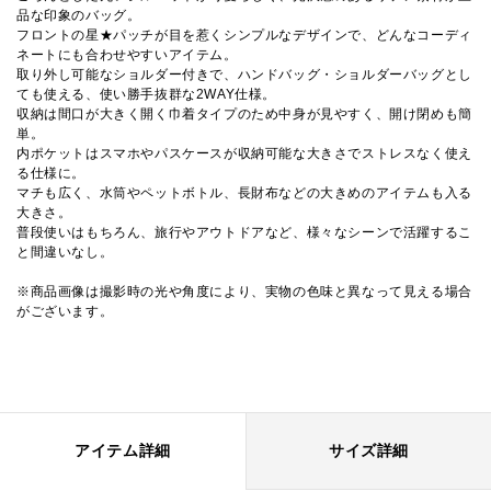
品な印象のバッグ。
フロントの星★パッチが目を惹くシンプルなデザインで、どんなコーディ
ネートにも合わせやすいアイテム。
取り外し可能なショルダー付きで、ハンドバッグ・ショルダーバッグとし
ても使える、使い勝手抜群な2WAY仕様。
収納は間口が大きく開く巾着タイプのため中身が見やすく、開け閉めも簡
単。
内ポケットはスマホやパスケースが収納可能な大きさでストレスなく使え
る仕様に。
マチも広く、水筒やペットボトル、長財布などの大きめのアイテムも入る
大きさ。
普段使いはもちろん、旅行やアウトドアなど、様々なシーンで活躍するこ
と間違いなし。
※商品画像は撮影時の光や角度により、実物の色味と異なって見える場合
がございます。
アイテム詳細
サイズ詳細