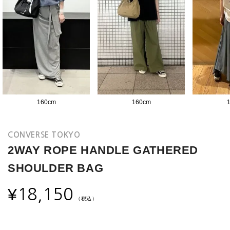
160
cm
160
cm
CONVERSE TOKYO
2WAY ROPE HANDLE GATHERED
SHOULDER BAG
¥
18,150
（税込）