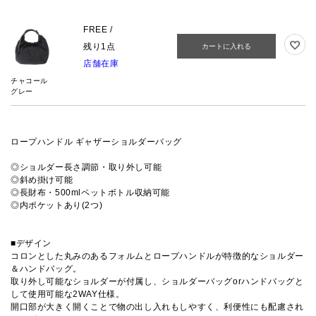
FREE /
残り1点
カートに入れる
店舗在庫
チャコール
グレー
ロープハンドル ギャザーショルダーバッグ
◎ショルダー長さ調節・取り外し可能
◎斜め掛け可能
◎長財布・500mlペットボトル収納可能
◎内ポケットあり(2つ)
■デザイン
コロンとした丸みのあるフォルムとロープハンドルが特徴的なショルダー
＆ハンドバッグ。
取り外し可能なショルダーが付属し、ショルダーバッグorハンドバッグと
して使用可能な2WAY仕様。
開口部が大きく開くことで物の出し入れもしやすく、利便性にも配慮され