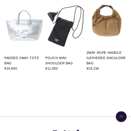
2WAY ROPE HANDLE
PADDED 2WAY TOTE
POUCH MINI
GATHERED SHOULDER
BAG
SHOULDER BAG
BAG
¥19,800
¥11,000
¥18,150