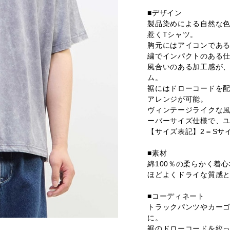
■デザイン
製品染めによる自然な
惹くTシャツ。
胸元にはアイコンであ
繍でインパクトのある
風合いのある加工感が
ム。
裾にはドローコードを
アレンジが可能。
ヴィンテージライクな
ーバーサイズ仕様で、ユ
【サイズ表記】2＝Sサ
■素材
綿100％の柔らかく着
ほどよくドライな質感
■コーディネート
トラックパンツやカー
に。
裾のドローコードを絞