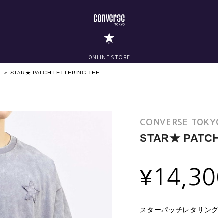
ONLINE STORE
STAR★ PATCH LETTERING TEE
CONVERSE TOKY
STAR★ PATCH
¥
14,30
スターパッチレタリング