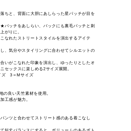
色落ちと、背面に大胆にあしらった星パッチが目を
る★パッチをあしらい、バックにも裏毛パッチと刺
仕上がりに。
、こなれたストリートスタイルを演出するアイテ
配し、気分やスタイリングに合わせてシルエットの
風合いがこなれた印象を演出し、ゆったりとしたオ
ニセックスに楽しめる2サイズ展開。
イズ 3＝Mサイズ
心地の良い天竺素材を使用。
と加工感が魅力。
ゴパンツと合わせてストリート感のある着こなし
って短丈バランスにすると、ボリュームのあるボト