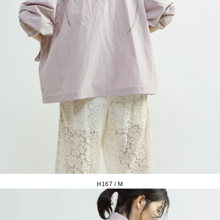
H167 / M