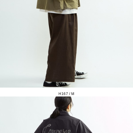
H167 / M