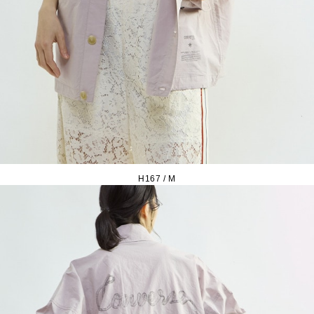
H167 / M