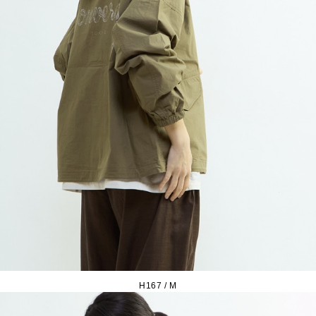
H167 / M