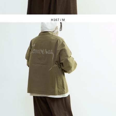
H167 / M