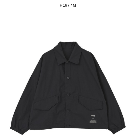
H167 / M