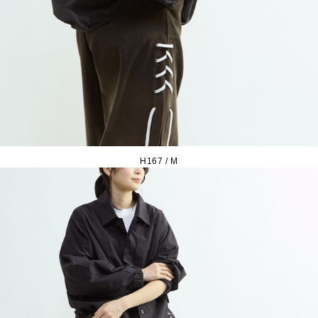
H167 / M