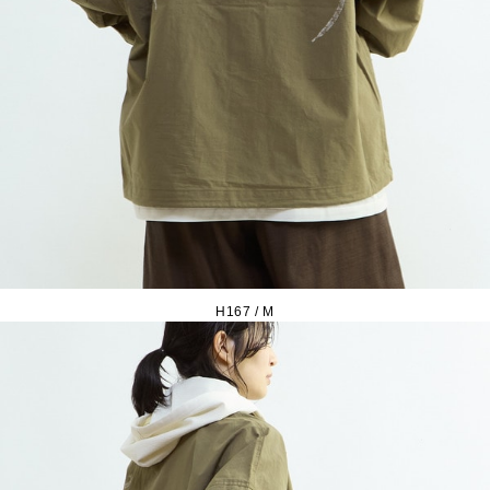
H167 / M