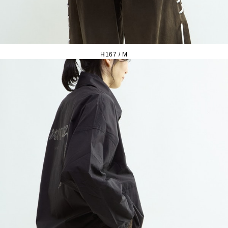
H167 / M