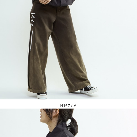
H167 / M