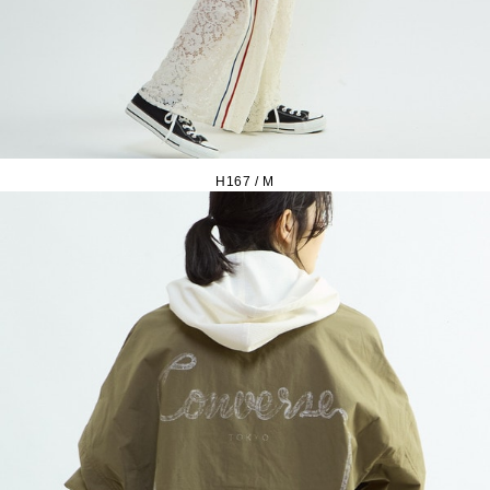
H167 / M