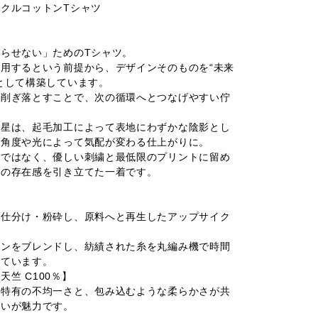
クルコットンTシャツ
らせない」ためのTシャツ。
用するという前提から、デザインそのものを“未来
として構築しています。
、削ぎ落とすことで、次の循環へとつなげやすい佇
る星は、起毛加工によって表地にわずかな陰影とし
る角度や光によって気配が変わる仕上がりに。
クではなく、優しい刺繍と最低限のプリントに留め
のの存在感を引き立てた一着です。
点仕分け・粉砕し、原料へと再生したアップサイク
。
トンをブレンドし、紡績された糸を丸編み機で時間
てています。
/-天竺 C100％】
ン特有の不均一さと、包み込むような柔らかさが共
合いが魅力です。