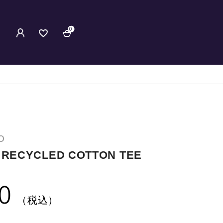
0
O
 RECYCLED COTTON TEE
0
（税込）