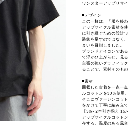
ワンスターアップリサイ
■デザイン
この一枚は、「服を終わ
アップサイクル素材を使
に引き継ぐための設計”
装飾を足すのではなく
まいを目指しました。
ブランドアイコンであ
て浮かび上がらせ、見
主張の強いグラフィッ
ることで、素材そのも
■素材
回収した古着を一点一
ルコットンを30％使用
そこにヴァージンコッ
をかけて丁寧に編み立
【30/- 2本引き揃え 15
アップサイクルコット
存する、温度のある風