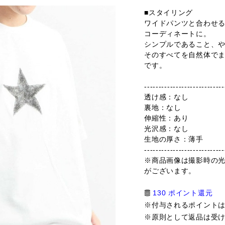
■スタイリング
ワイドパンツと合わせ
コーディネートに。
シンプルであること、
そのすべてを自然体で
です。
----------------------------
透け感：なし
裏地：なし
伸縮性：あり
光沢感：なし
生地の厚さ：薄手
----------------------------
※商品画像は撮影時の
がございます。
130 ポイント還元
※付与されるポイント
※原則として返品は受