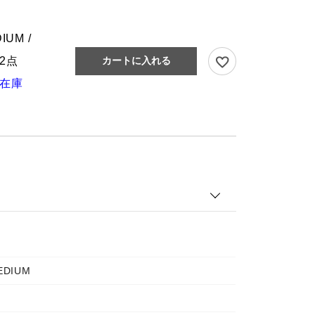
IUM /
2点
カートに入れる
在庫
EDIUM