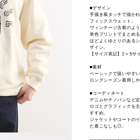
■デザイン
手描き風タッチで描か
フィックスウェット。
ヴィンテージ古着のよ
単色プリントでまとめ
ほどよくゆとりのあるシ
ザイン。
【サイズ表記】2＝Sサ
■素材
ベーシックで扱いやす
ロングシーズン着用し
■コーディネート
デニムやチノパンなど
ロゴとグラフィックを
すすめ。
ジャケットやコートの
た着こなしも◎。
----------------------------