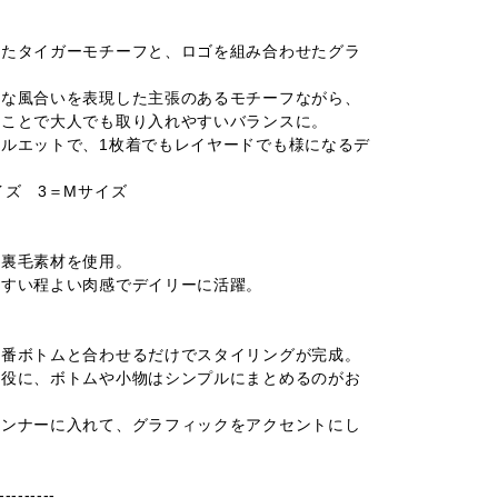
れたタイガーモチーフと、ロゴを組み合わせたグラ
うな風合いを表現した主張のあるモチーフながら、
ることで大人でも取り入れやすいバランスに。
ルエットで、1枚着でもレイヤードでも様になるデ
イズ 3＝Mサイズ
い裏毛素材を使用。
やすい程よい肉感でデイリーに活躍。
定番ボトムと合わせるだけでスタイリングが完成。
主役に、ボトムや小物はシンプルにまとめるのがお
インナーに入れて、グラフィックをアクセントにし
---------