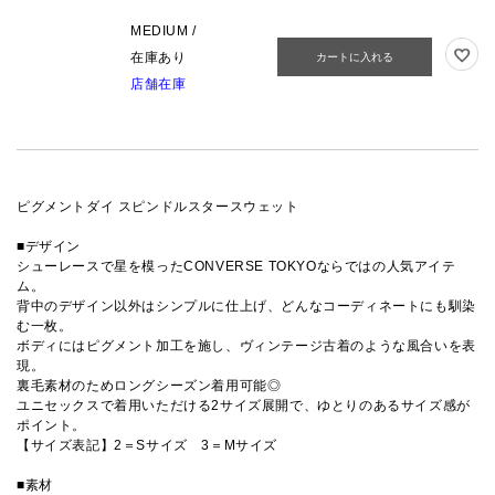
MEDIUM /
在庫あり
カートに入れる
店舗在庫
ピグメントダイ スピンドルスタースウェット
■デザイン
シューレースで星を模ったCONVERSE TOKYOならではの人気アイテ
ム。
背中のデザイン以外はシンプルに仕上げ、どんなコーディネートにも馴染
む一枚。
ボディにはピグメント加工を施し、ヴィンテージ古着のような風合いを表
現。
裏毛素材のためロングシーズン着用可能◎
ユニセックスで着用いただける2サイズ展開で、ゆとりのあるサイズ感が
ポイント。
【サイズ表記】2＝Sサイズ 3＝Mサイズ
■素材