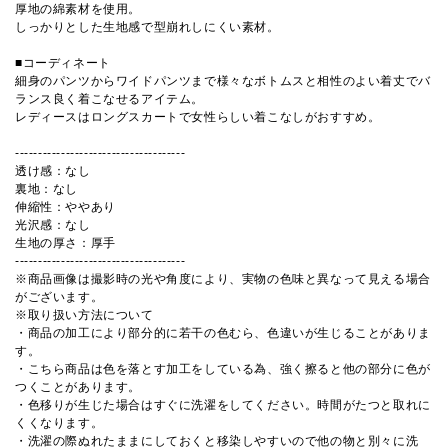
厚地の綿素材を使用。
しっかりとした生地感で型崩れしにくい素材。
■コーディネート
細身のパンツからワイドパンツまで様々なボトムスと相性のよい着丈でバ
ランス良く着こなせるアイテム。
レディースはロングスカートで女性らしい着こなしがおすすめ。
-------------------------------------
透け感：なし
裏地：なし
伸縮性：ややあり
光沢感：なし
生地の厚さ：厚手
-------------------------------------
※商品画像は撮影時の光や角度により、実物の色味と異なって見える場合
がございます。
※取り扱い方法について
・商品の加工により部分的に若干の色むら、色違いが生じることがありま
す。
・こちら商品は色を落とす加工をしている為、強く擦ると他の部分に色が
つくことがあります。
・色移りが生じた場合はすぐに洗濯をしてください。時間がたつと取れに
くくなります。
・洗濯の際ぬれたままにしておくと移染しやすいので他の物と別々に洗