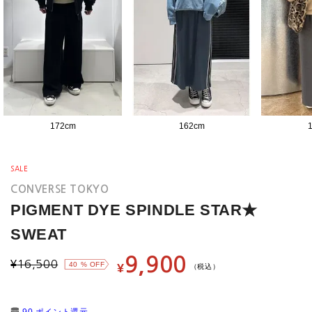
172
cm
162
cm
SALE
CONVERSE TOKYO
PIGMENT DYE SPINDLE STAR★
SWEAT
9,900
¥
16,500
40
% OFF
¥
（税込）
90 ポイント還元