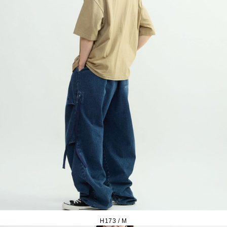
H173 / M