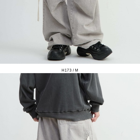
H173 / M