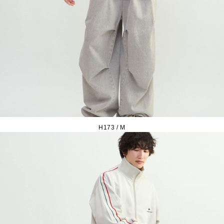
H173 / M