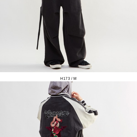
H173 / M