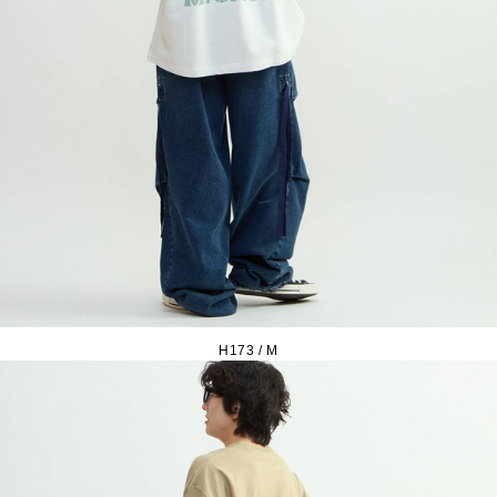
H173 / M