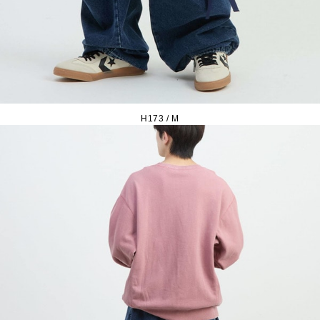
H173 / M