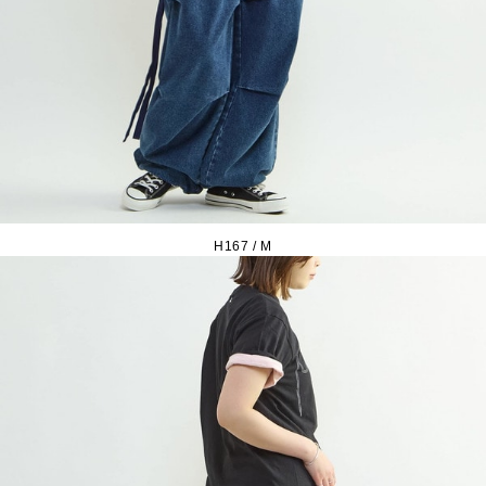
H167 / M