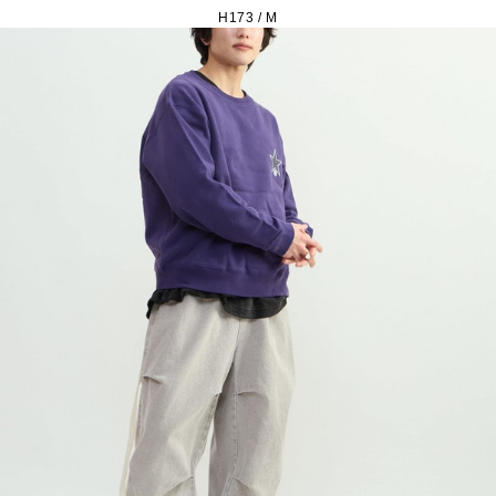
H173 / M