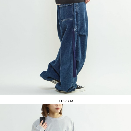
H167 / M