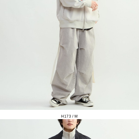
H173 / M