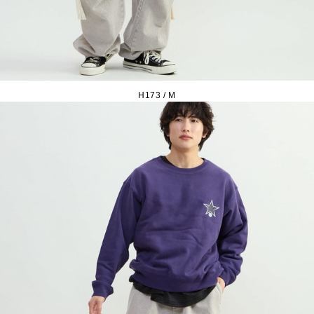
H173 / M