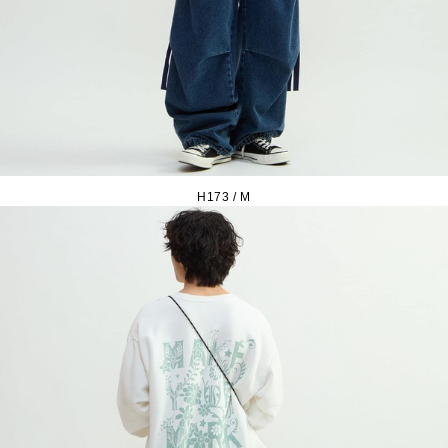
H173 / M