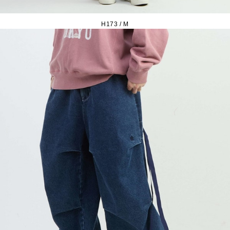
H173 / M