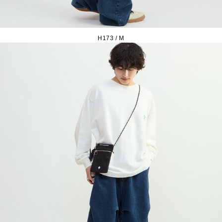
H173 / M