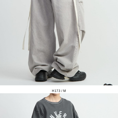
H173 / M