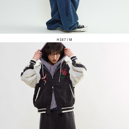
H167 / M