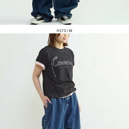
H173 / M