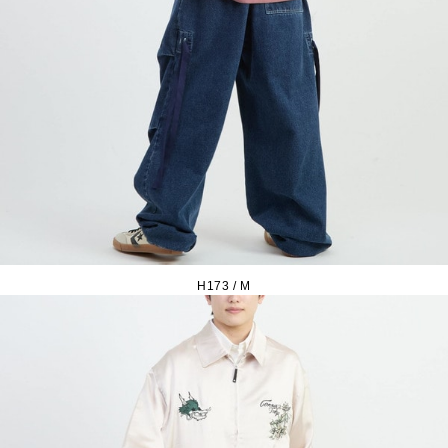
H173 / M