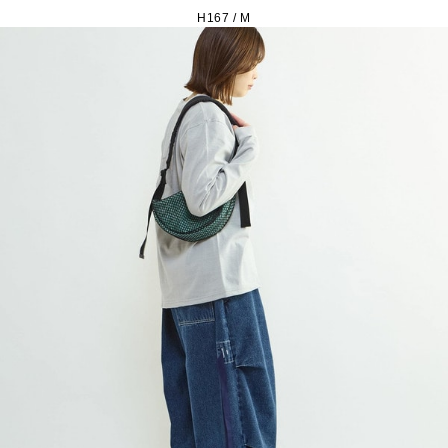
H167 / M