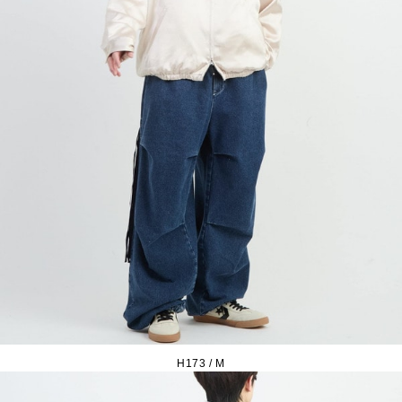
H173 / M