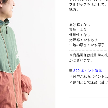
フルジップを活かして
魅力。
----------------------------
透け感：なし
裏地：あり
伸縮性：なし
光沢感：ややあり
生地の厚さ：やや厚手
----------------------------
※商品画像は撮影時の
がございます。
290 ポイント還元
※付与されるポイント
※原則として返品は受