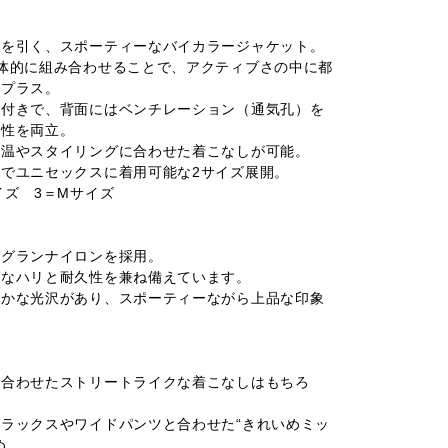
目を引く、スポーティーなバイカラージャケット。
体的に組み合わせることで、アクティブさの中に都
をプラス。
地付きで、背面にはベンチレーション（通気孔）を
能性を両立。
気温やスタイリングに合わせた着こなしが可能。
でユニセックスに着用可能な2サイズ展開。
イズ 3＝Mサイズ
ログランナイロンを採用。
度なハリと耐久性を兼ね備えています。
のかな光沢があり、スポーティーながら上品な印象
と合わせたストリートライクな着こなしはもちろ
ラックスやワイドパンツと合わせた“きれいめミッ
め。