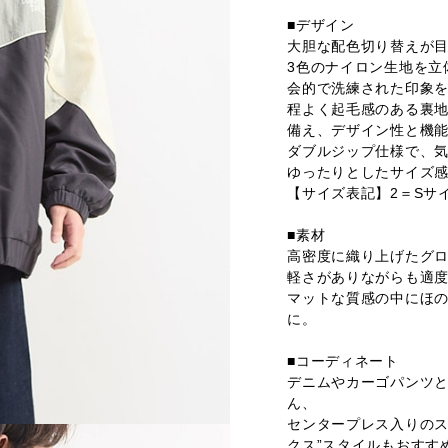
■デザイン
大胆な配色切り替えが
3色のナイロン生地を立
会的で洗練された印象
程よく起毛感のある裏
備え、デザイン性と機
ダブルジップ仕様で、
ゆったりとしたサイズ感
【サイズ表記】2＝Sサ
■素材
高密度に織り上げたグ
軽さがありながらも適
マットな質感の中にほ
に。
■コーディネート
デニムやカーゴパンツ
ん、
センタープレス入りのス
クス”スタイルもおすす