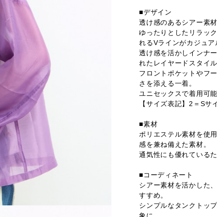
■デザイン
透け感のあるシアー素
ゆったりとしたリラッ
れるVラインがカジュア
透け感を活かしインナー
れたレイヤードスタイ
フロントポケットやフ
さを添える一着。
ユニセックスで着用可能
【サイズ表記】2＝Sサ
■素材
ポリエステル素材を使
感を兼ね備えた素材。
通気性にも優れている
■コーディネート
シアー素材を活かした
すすめ。
シンプルなタンクトップ
象に。