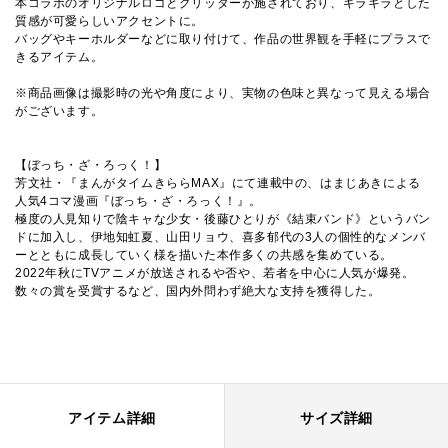
本コラボのオリジナルロゴとグリッターが施されており、キラキラとした
質感が可愛らしいアクセントに。
バッグやキーホルダーなどに取り付けて、作品の世界観を手軽にプラスで
きるアイテム。
※商品画像は撮影時の光や角度により、実物の色味と異なって見える場合
がございます。
【ぼっち・ざ・ろっく！】
芳文社・『まんがタイムきららMAX』にて連載中の、はまじあきによる
人気4コマ漫画『ぼっち・ざ・ろっく！』。
極度の人見知りで陰キャな少女・後藤ひとりが《結束バンド》というバン
ドに加入し、伊地知虹夏、山田リョウ、喜多郁代の3人の個性的なメンバ
ーとともに成長していく様を描いた本作多くの共感を集めている。
2022年秋にTVアニメが放送されるや否や、若者を中心に人気が爆発。
数々の賞を受賞するなど、国内外問わず絶大な支持を獲得した。
アイテム詳細
サイズ詳細