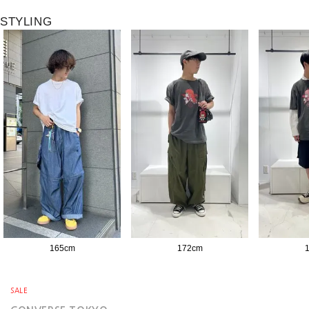
STYLING
165
cm
172
cm
SALE