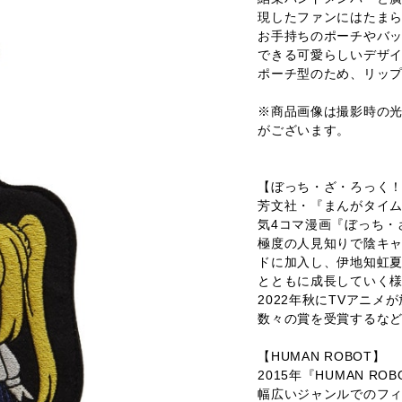
現したファンにはたま
お手持ちのポーチやバ
できる可愛らしいデザ
ポーチ型のため、リッ
※商品画像は撮影時の
がございます。
【ぼっち・ざ・ろっく
芳文社・『まんがタイム
気4コマ漫画『ぼっち・
極度の人見知りで陰キ
ドに加入し、伊地知虹夏
とともに成長していく
2022年秋にTVアニ
数々の賞を受賞するな
【HUMAN ROBOT】
2015年『HUMAN RO
幅広いジャンルでのフ