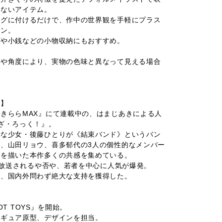
らないアイテム。
ッグに付けるだけで、作中の世界観を手軽にプラス
イン。
プや小銭などの小物収納にもおすすめ。
光や角度により、実物の色味と異なって見える場合
！】
きららMAX』にて連載中の、はまじあきによる人
ざ・ろっく！』。
ャな少女・後藤ひとりが《結束バンド》というバン
、山田リョウ、喜多郁代の3人の個性的なメンバー
様を描いた本作多くの共感を集めている。
メが放送されるや否や、若者を中心に人気が爆発。
ど、国内外問わず絶大な支持を獲得した。
BOT TOYS』を開始。
ィギュア原型、デザインを担当。