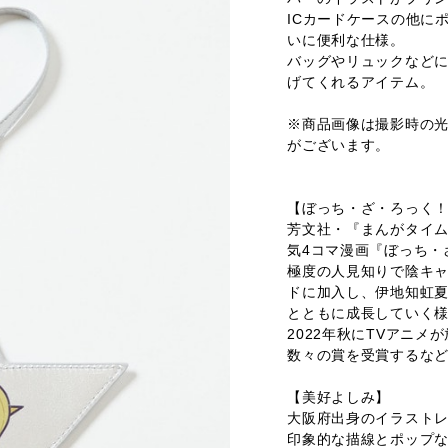
ICカードケースの他に
いに便利な仕様。
バッグやリュックなど
げてくれるアイテム。
※商品画像は撮影時の
がございます。
【ぼっち・ざ・ろっく
芳文社・『まんがタイム
気4コマ漫画『ぼっち・
極度の人見知りで陰キ
ドに加入し、伊地知虹夏
とともに成長していく
2022年秋にTVアニ
数々の賞を受賞するな
【美好よしみ】
大阪府出身のイラスト
印象的な描線とポップ