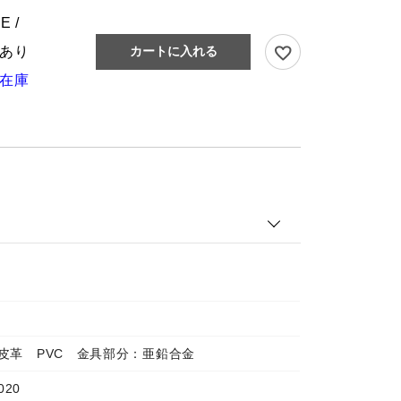
E /
あり
カートに入れる
在庫
皮革 PVC 金具部分：亜鉛合金
020