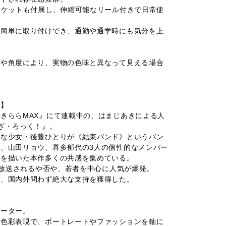
ポケットも付属し、伸縮可能なリール付きで日常使
に簡単に取り付けでき、通勤や通学時にも気分を上
光や角度により、実物の色味と異なって見える場合
！】
きららMAX』にて連載中の、はまじあきによる人
ざ・ろっく！』。
ャな少女・後藤ひとりが《結束バンド》というバン
、山田リョウ、喜多郁代の3人の個性的なメンバー
様を描いた本作多くの共感を集めている。
メが放送されるや否や、若者を中心に人気が爆発。
ど、国内外問わず絶大な支持を獲得した。
レーター。
な色彩表現で、ポートレートやファッションを軸に