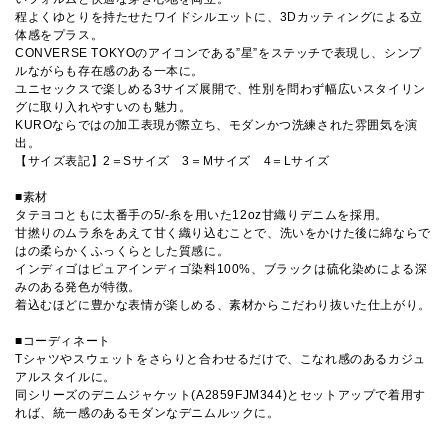
程よくゆとりを持たせたワイドシルエットに、3Dカッティングによる立
体感をプラス。
CONVERSE TOKYOのアイコンである”星”をステッチで表現し、シンプ
ルながらも存在感のある一本に。
ユニセックスで楽しめる3サイズ展開で、性別を問わず幅広いスタイリン
グに取り入れやすいのも魅力。
KUROならではの加工表現が際立ち、モダンかつ洗練された雰囲気を演
出。
【サイズ表記】2＝Sサイズ 3＝Mサイズ 4＝Lサイズ
■素材
タテヨコともに太番手の5/-糸を用いた12oz甘織りデニムを採用。
甘撚りのムラ糸をあえて甘く織り込むことで、洗いをかけた後に綿ならで
はの柔らかくふっくらとした質感に。
インディゴはピュアインディゴ染料100%、ブラックは硫化染めによる深
みのある発色が特徴。
着込むほどに豊かな表情が楽しめる、素材からこだわり抜いた仕上がり。
■コーディネート
Tシャツやスウェットをさらりと合わせるだけで、こなれ感のあるカジュ
アルスタイルに。
同シリーズのデニムジャケット(A2859FJM344)とセットアップで着用す
れば、統一感のあるモダンなデニムルックに。