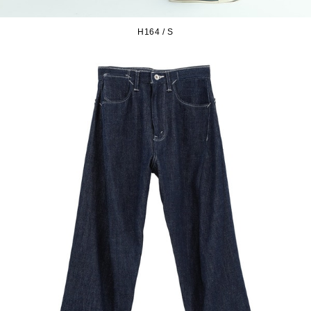
H164 / S