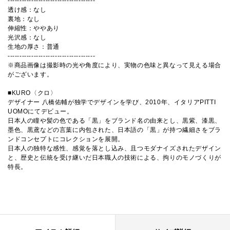
-------------------------------------
透け感：なし
裏地：なし
伸縮性：ややあり
光沢感：なし
生地の厚さ：普通
-------------------------------------
※商品画像は撮影時の光や角度により、実物の色味と異なって見える場合
がございます。
■KURO〈クロ〉
デザイナー 八橋佑輔が独学でデザインを学び、2010年、イタリアPITTI
UOMOにてデビュー。
日本人の瞳や髪の色である「黒」をブランド名の由来とし、黒紫、漆黒、
墨色、黒鳶などの言葉に内包された、日本語の「黒」が持つ繊細さをブラ
ンドコンセプトにコレクションを展開。
日本人の独特な感性、感覚を落とし込み、且つモダナイズされたデザイン
と、歴史と伝統を受け継いだ日本職人の技術による、拘りのモノづくりが
特長。