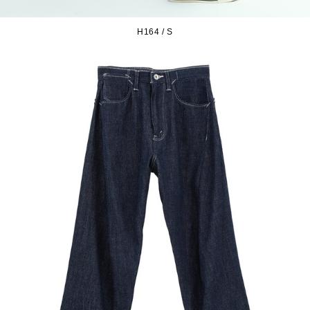
H164 / S