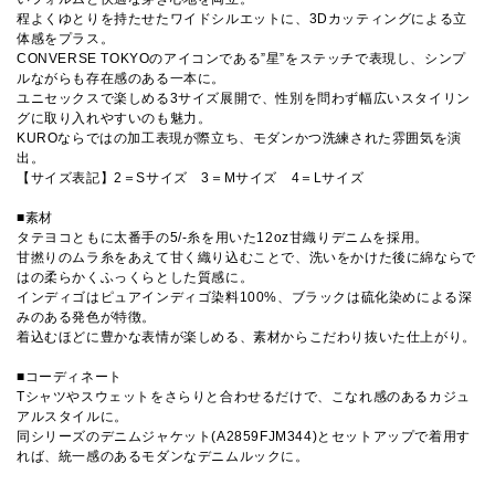
程よくゆとりを持たせたワイドシルエットに、3Dカッティングによる立
体感をプラス。
CONVERSE TOKYOのアイコンである”星”をステッチで表現し、シンプ
ルながらも存在感のある一本に。
ユニセックスで楽しめる3サイズ展開で、性別を問わず幅広いスタイリン
グに取り入れやすいのも魅力。
KUROならではの加工表現が際立ち、モダンかつ洗練された雰囲気を演
出。
【サイズ表記】2＝Sサイズ 3＝Mサイズ 4＝Lサイズ
■素材
タテヨコともに太番手の5/-糸を用いた12oz甘織りデニムを採用。
甘撚りのムラ糸をあえて甘く織り込むことで、洗いをかけた後に綿ならで
はの柔らかくふっくらとした質感に。
インディゴはピュアインディゴ染料100%、ブラックは硫化染めによる深
みのある発色が特徴。
着込むほどに豊かな表情が楽しめる、素材からこだわり抜いた仕上がり。
■コーディネート
Tシャツやスウェットをさらりと合わせるだけで、こなれ感のあるカジュ
アルスタイルに。
同シリーズのデニムジャケット(A2859FJM344)とセットアップで着用す
れば、統一感のあるモダンなデニムルックに。