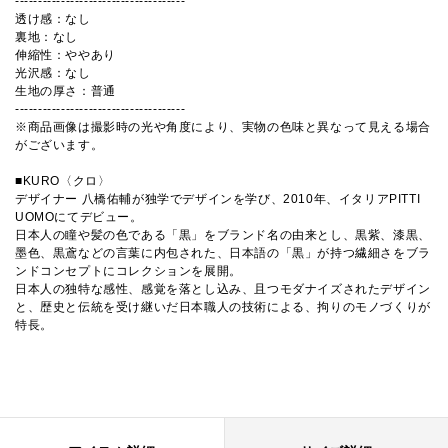
-------------------------------------
透け感：なし
裏地：なし
伸縮性：ややあり
光沢感：なし
生地の厚さ：普通
-------------------------------------
※商品画像は撮影時の光や角度により、実物の色味と異なって見える場合
がございます。
■KURO〈クロ〉
デザイナー 八橋佑輔が独学でデザインを学び、2010年、イタリアPITTI
UOMOにてデビュー。
日本人の瞳や髪の色である「黒」をブランド名の由来とし、黒紫、漆黒、
墨色、黒鳶などの言葉に内包された、日本語の「黒」が持つ繊細さをブラ
ンドコンセプトにコレクションを展開。
日本人の独特な感性、感覚を落とし込み、且つモダナイズされたデザイン
と、歴史と伝統を受け継いだ日本職人の技術による、拘りのモノづくりが
特長。