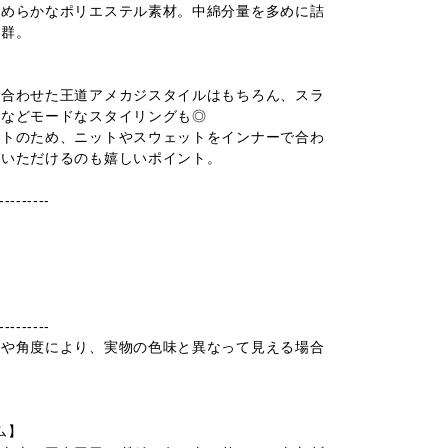
なめらかなポリエステル素材。中綿分量を多めに詰
抜群。
と合わせた王道アメカジスタイルはもちろん、スラ
トなどモードなスタイリングも◎
ットのため、ニットやスウェットをインナーで合わ
用いただけるのも嬉しいポイント。
---------
---------
光や角度により、実物の色味と異なって見える場合
ム】