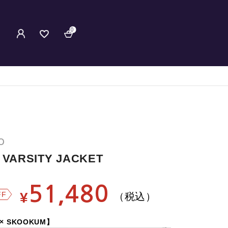
0
O
ARSITY JACKET
51,480
¥
FF
（税込）
 × SKOOKUM】