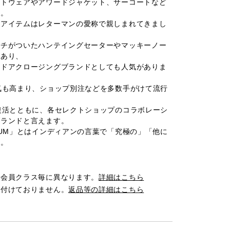
ットウェアやアワードジャケット、サーコートなど
ト。
たアイテムはレターマンの愛称で親しまれてきまし
ッチがついたハンテイングセーターやマッキーノー
があり、
トドアクロージングブランドとしても人気がありま
気も高まり、ショップ別注などを多数手がけて流行
復活とともに、各セレクトショップのコラボレーシ
ブランドと言えます。
KUM」とはインディアンの言葉で「究極の」「他に
味。
は会員クラス毎に異なります。
詳細はこちら
け付けておりません。
返品等の詳細はこちら