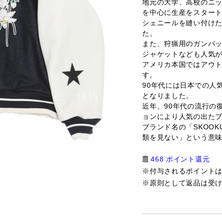
地元の大学、高校のニ
を中心に生産をスター
シェニールを縫い付け
た。
また、狩猟用のガンパ
ジャケットなども人気
アメリカ本国ではアウ
す。
90年代には日本での人
となりました。
近年、90年代の流行の
ョンにより人気の出た
ブランド名の「SKOO
類を見ない」という意
468 ポイント還元
※付与されるポイント
※原則として返品は受