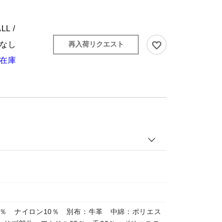
LL /
なし
再入荷リクエスト
在庫
0％ ナイロン10％ 別布：牛革 中綿：ポリエス