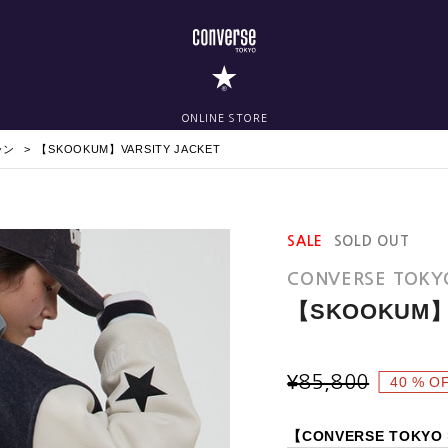
ONLINE STORE
ャン
【SKOOKUM】VARSITY JACKET
SALE
SOLD OUT
CONVERSE TOKY
【SKOOKUM】V
¥
85,800
40
% O
【CONVERSE TOKYO