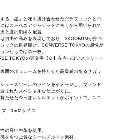
徴する「星」と花を掛け合わせたグラフィックとロ
面にはスーベニアジャケットに古くから用いられて
の虎と鷹の刺繍を配置。
は自由や高みを表現しており、SKOOKUMが持つ
ックの世界観と、CONVERSE TOKYOの感性が
ションならではの一枚。
RSE TOKYOの頭文字【Ｃ】を今っぽいストリート
現。
は表面のボリュームを持たせた高級感のあるサガラ
、シューズソールのラインをイメージし、ブランド
り込まれたスペシャルな仕上がりに。
を持たせた今っぽいシルエットがポイントで、ユニ
イズ 3＝Mサイズ
久性の高い牛革を使用。
リ感をもつ上質なウールメルトン素材。