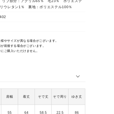
％ リブ部分：アクリル65％ 毛23％ ポリエステ
ポリウレタン1％ 裏地：ポリエステル100％
402
仕様やサイズが異なる場合がございます。
期が前後する場合がございます。
時にご購入いただけません。
肩幅
着丈
そで丈
そで周り
ゆき丈
55
64
58.5
22.5
86