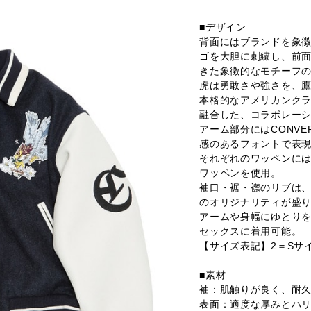
■デザイン
背面にはブランドを象
ゴを大胆に刺繍し、前
きた象徴的なモチーフ
虎は勇敢さや強さを、鷹
本格的なアメリカンクラシ
融合した、コラボレー
アーム部分にはCONVE
感のあるフォントで表
それぞれのワッペンに
ワッペンを使用。
袖口・裾・襟のリブは
のオリジナリティが盛
アームや身幅にゆとり
セックスに着用可能。
【サイズ表記】2＝Sサ
■素材
袖：肌触りが良く、耐
表面：適度な厚みとハ