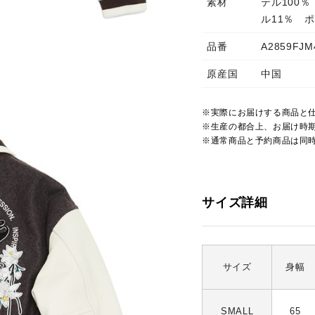
素材
テル100
ル11％ 
品番
A2859FJM
原産国
中国
※実際にお届けする商品と
※生産の都合上、お届け時
※通常商品と予約商品は同
サイズ詳細
サイズ
身幅
SMALL
65