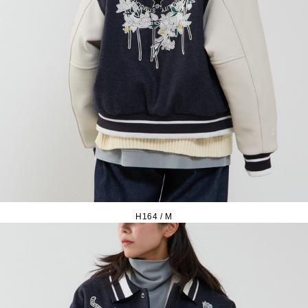
H164 / M