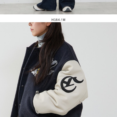
H164 / M