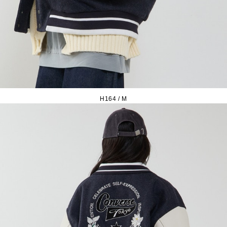
H164 / M