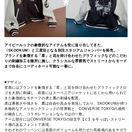
アイビールックの象徴的なアイテムを世に送り出してきた、
〈SKOOKUM〉と三度目となる別注スタジアムジャンパーを発売。
ブランドを象徴する「星」と花を掛け合わせたグラフィックなどのこだわ
りの刺繍加工を随所に施し、クラシカルな雰囲気でストリートからモード
まで自在にコーディネート可能な一着に。
■デザイン
背面にはブランドを象徴する「星」と花を掛け合わせたグラフィックとロ
ゴを大胆に刺繍し、前面にはスーベニアジャケットに古くから用いられて
きた象徴的なモチーフの虎と鷹の刺繍を配置。
虎は勇敢さや強さを、鷹は自由や高みを表現しており、SKOOKUMが持つ
本格的なアメリカンクラシックの世界観と、CONVERSE TOKYOの感性
が融合した、コラボレーションならではの一枚。
アーム部分にはCONVERSE TOKYOの頭文字【Ｃ】を今っぽいストリー
ト感のあるフォントで表現。
それぞれのワッペンには表面のボリュームを持たせた高級感のあるサガラ