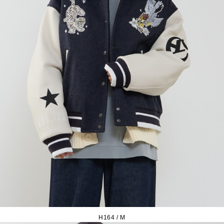
H164 / M