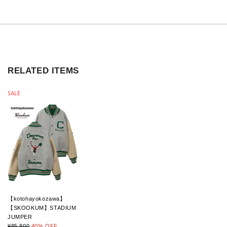
RELATED ITEMS
SALE
【kotohayokozawa】
【SKOOKUM】STADIUM
JUMPER
¥85,800
40
% OFF