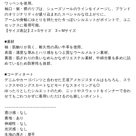
ワッペンを使用。
袖口・裾・襟のリブは、シューズソールのラインをイメージし、ブランド
のオリジナリティが盛り込まれたスペシャルな仕上がりに。
アームや身幅にゆとりを持たせた今っぽいシルエットがポイントで、ユニ
セックスに着用可能。
【サイズ表記】2＝Sサイズ 3＝Mサイズ
■素材
袖：肌触りが良く、耐久性の高い牛革を使用。
表面：適度な厚みとハリ感をもつ上質なウールメルトン素材。
裏面：肌ざわりの良いなめらかなポリエステル素材。中綿分量を多めに詰
めているため防寒性も抜群。
■コーディネート
デニムやカーゴパンツと合わせた王道アメカジスタイルはもちろん、スラ
ックスやロングスカートなどモードなスタイリングも◎
ゆったりとしたシルエットのため、ニットやスウェットをインナーで合わ
せてもごわつかずに着用いただけるのも嬉しいポイント。
-------------------------------------
透け感：なし
裏地：あり
伸縮性：なし
光沢感：なし
生地の厚さ：厚手