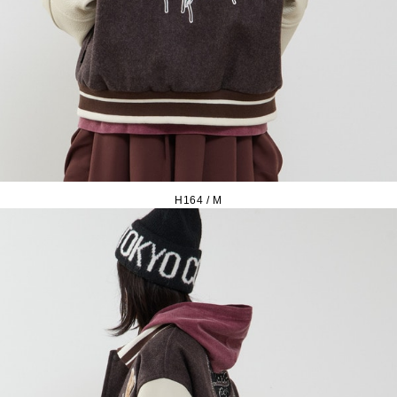
H164 / M