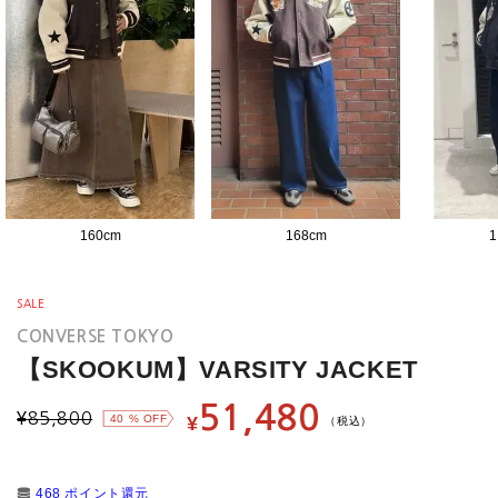
160
cm
168
cm
1
SALE
CONVERSE TOKYO
【SKOOKUM】VARSITY JACKET
51,480
¥
85,800
40
% OFF
¥
（税込）
468 ポイント還元