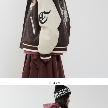
H164 / M