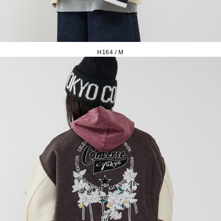
H164 / M