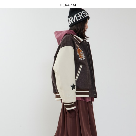
H164 / M