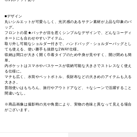
■デザイン
丸いシルエットが可愛らしく、光沢感のあるサテン素材が上品な印象のバ
ッグ。
フロントの星★パッチが目を惹くシンプルなデザインで、どんなコーディ
ネートにも合わせやすいアイテム。
取り外し可能なショルダー付きで、ハンドバッグ・ショルダーバッグとし
ても使える、使い勝手も抜群な2WAY仕様。
収納は間口が大きく開く巾着タイプのため中身が見やすく、開け閉めも簡
単。
内ポケットはスマホやパスケースが収納可能な大きさでストレスなく使え
る仕様に。
マチも広く、水筒やペットボトル、長財布などの大きめのアイテムも入る
大きさ。
普段使いはもちろん、旅行やアウトドアなど、々なシーンで活躍すること
間違いなし。
※商品画像は撮影時の光や角度により、実物の色味と異なって見える場合
がございます。