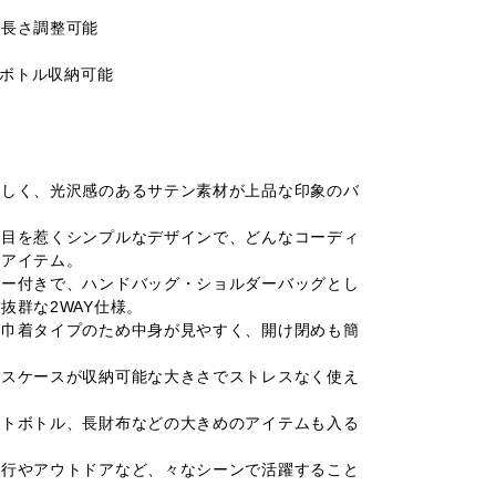
・長さ調整可能
トボトル収納可能
らしく、光沢感のあるサテン素材が上品な印象のバ
が目を惹くシンプルなデザインで、どんなコーディ
いアイテム。
ダー付きで、ハンドバッグ・ショルダーバッグとし
抜群な2WAY仕様。
く巾着タイプのため中身が見やすく、開け閉めも簡
パスケースが収納可能な大きさでストレスなく使え
ットボトル、長財布などの大きめのアイテムも入る
旅行やアウトドアなど、々なシーンで活躍すること