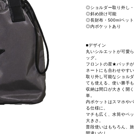
◎ショルダー取り外し
◎斜め掛け可能
◎長財布・500mlペッ
◎内ポケットあり
■デザイン
丸いシルエットが可愛
ッグ。
フロントの星★パッチ
ネートにも合わせやす
取り外し可能なショル
ても使える、使い勝手も
収納は間口が大きく開
単。
内ポケットはスマホや
る仕様に。
マチも広く、水筒やペ
大きさ。
普段使いはもちろん、
間違いなし。