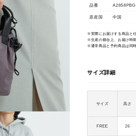
品番
A2858PBG
原産国
中国
※実際にお届けする商品と
※生産の都合上、お届け時
※通常商品と予約商品は同
サイズ詳細
サイズ
高さ
FREE
26