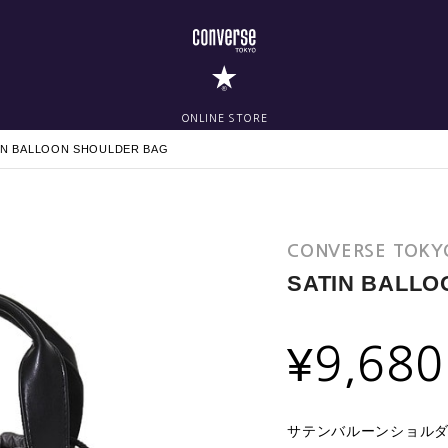
ONLINE STORE
IN BALLOON SHOULDER BAG
CONVERSE TOKY
SATIN BALL
¥
9,680
サテンバルーンショル