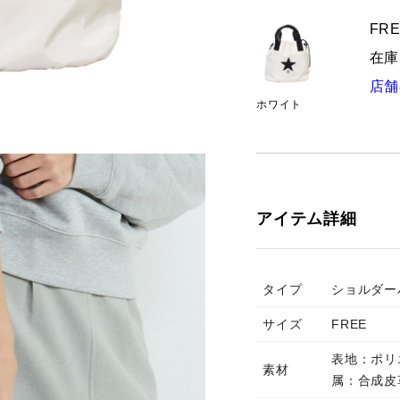
FRE
在庫
店舗
ホワイト
アイテム詳細
タイプ
ショルダー
サイズ
FREE
表地：ポリ
素材
属：合成皮