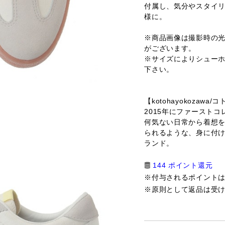
付属し、気分やスタイ
様に。
※商品画像は撮影時の
がございます。
※サイズによりシュー
下さい。
【kotohayokozawa
2015年にファースト
何気ない日常から着想を
られるような、身に付
ランド。
144 ポイント還元
※付与されるポイント
※原則として返品は受