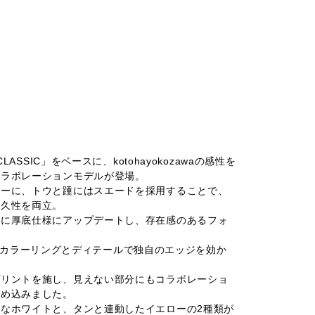
CLASSIC」をベースに、kotohayokozawaの感性を
コラボレーションモデルが登場。
パーに、トウと踵にはスエードを採用することで、
耐久性を両立。
スに厚底仕様にアップデートし、存在感のあるフォ
waらしいカラーリングとディテールで独自のエッジを効か
プリントを施し、見えない部分にもコラボレーショ
詰め込みました。
なホワイトと、タンと連動したイエローの2種類が