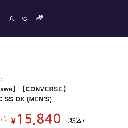
0
O
ozawa】【CONVERSE】
 SS OX (MEN'S)
15,840
¥
FF
（税込）