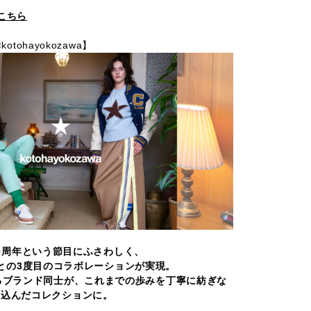
こちら
kotohayokozawa】
O 10周年という節目にふさわしく、
wa〉との3度目のコラボレーションが実現。
るブランド同士が、これまでの歩みを丁寧に紡ぎな
め込んだコレクションに。