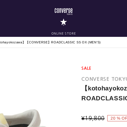
ONLINE STORE
tohayokozawa】【CONVERSE】ROADCLASSIC SS OX (MEN'S)
SALE
CONVERSE TOKY
【kotohayok
ROADCLASSIC
¥
19,800
20
% O