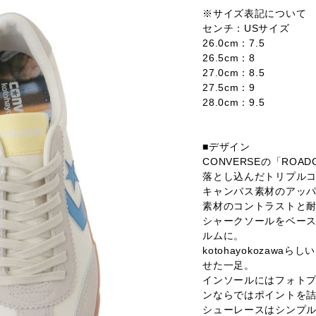
※サイズ表記について
センチ：USサイズ
26.0cm：7.5
26.5cm：8
27.0cm：8.5
27.5cm：9
28.0cm：9.5
■デザイン
CONVERSEの「ROAD
落とし込んだトリプル
キャンバス素材のアッ
素材のコントラストと
シャークソールをベー
ルムに。
kotohayokoza
せた一足。
インソールにはフォト
ンならではポイントを
シューレースはシンプル