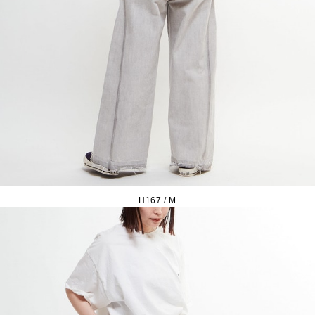
H167 / M