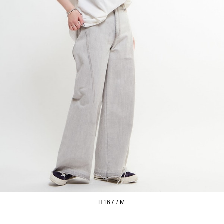
H167 / M