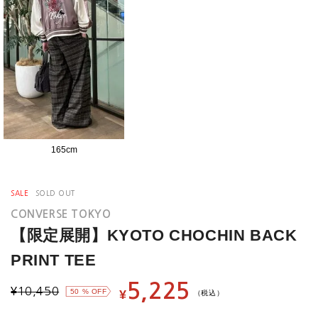
165
cm
SALE
SOLD OUT
CONVERSE TOKYO
【限定展開】KYOTO CHOCHIN BACK
PRINT TEE
5,225
¥
10,450
50
% OFF
¥
（税込）