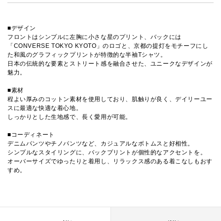
■デザイン
フロントはシンプルに左胸に小さな星のプリント、バックには
「CONVERSE TOKYO KYOTO」のロゴと、京都の提灯をモチーフにし
た和風のグラフィックプリントが特徴的な半袖Tシャツ。
日本の伝統的な要素とストリート感を融合させた、ユニークなデザインが
魅力。
■素材
程よい厚みのコットン素材を使用しており、肌触りが良く、デイリーユー
スに最適な快適な着心地。
しっかりとした生地感で、長く愛用が可能。
■コーディネート
デニムパンツやチノパンツなど、カジュアルなボトムスと好相性。
シンプルなスタイリングに、バックプリントが個性的なアクセントを。
オーバーサイズでゆったりと着用し、リラックス感のある着こなしもおす
すめ。