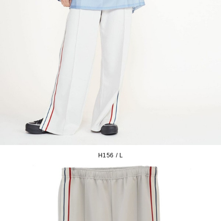
H156 / L