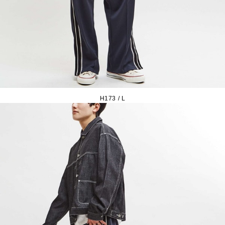
H173 / L