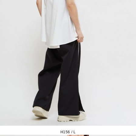
H156 / L