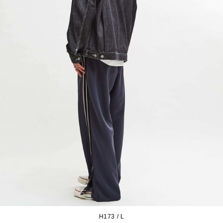
H173 / L