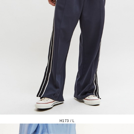
H173 / L