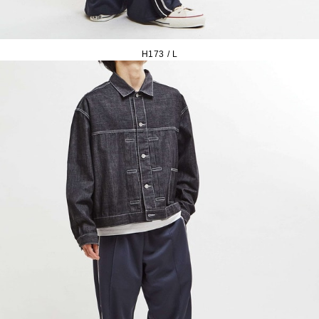
H173 / L