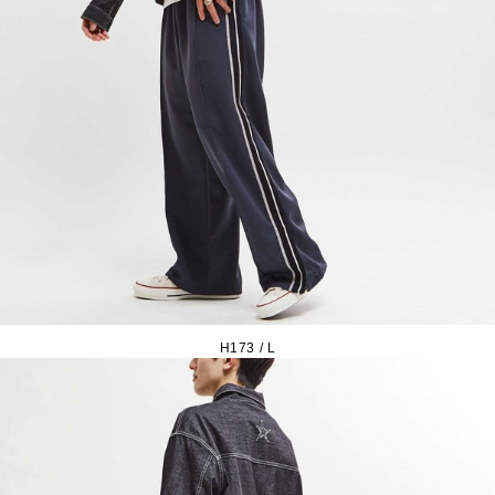
H173 / L