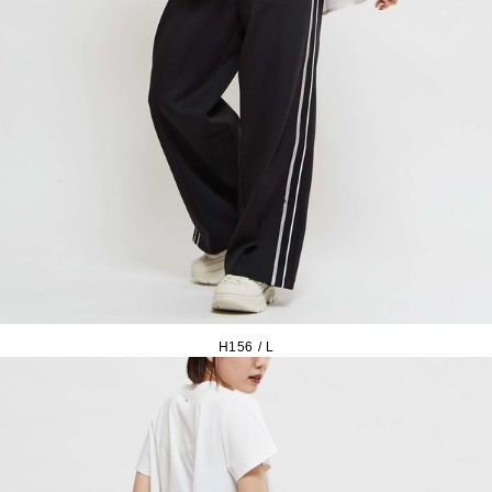
H156 / L