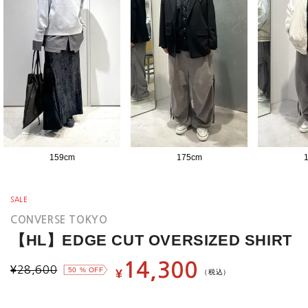
159
cm
175
cm
SALE
CONVERSE TOKYO
【HL】EDGE CUT OVERSIZED SHIRT
14,300
¥
28,600
50
% OFF
¥
（税込）