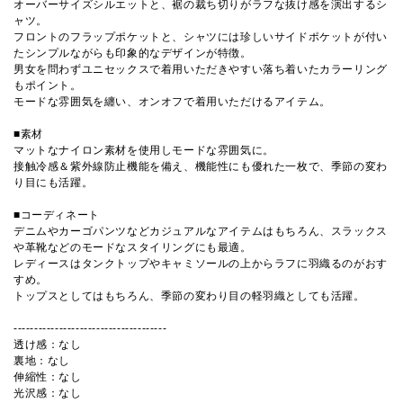
オーバーサイズシルエットと、裾の裁ち切りがラフな抜け感を演出するシ
ャツ。
フロントのフラップポケットと、シャツには珍しいサイドポケットが付い
たシンプルながらも印象的なデザインが特徴。
男女を問わずユニセックスで着用いただきやすい落ち着いたカラーリング
もポイント。
モードな雰囲気を纏い、オンオフで着用いただけるアイテム。
■素材
マットなナイロン素材を使用しモードな雰囲気に。
接触冷感＆紫外線防止機能を備え、機能性にも優れた一枚で、季節の変わ
り目にも活躍。
■コーディネート
デニムやカーゴパンツなどカジュアルなアイテムはもちろん、スラックス
や革靴などのモードなスタイリングにも最適。
レディースはタンクトップやキャミソールの上からラフに羽織るのがおす
すめ。
トップスとしてはもちろん、季節の変わり目の軽羽織としても活躍。
-------------------------------------
透け感：なし
裏地：なし
伸縮性：なし
光沢感：なし