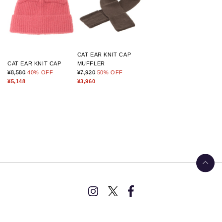
CAT EAR KNIT CAP
CAT EAR KNIT CAP
MUFFLER
¥8,580
40
% OFF
¥7,920
50
% OFF
¥5,148
¥3,960