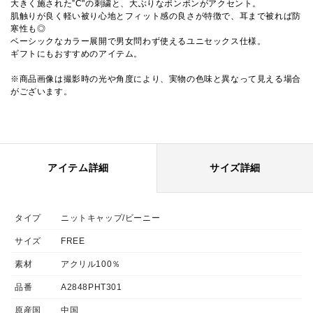
大きく施された”C"の刺繍と、大ぶりなポンポンがアクセント。
肌触りが良く軽い被り心地とフィット感の良さが特徴で、耳まで被れば防
寒性も◎
ベーシックなカラー展開で男女問わず使えるユニセックス仕様。
ギフトにもおすすめのアイテム。
※商品画像は撮影時の光や角度により、実物の色味と異なって見える場合
がございます。
アイテム詳細
サイズ詳細
タイプ
ニットキャップ/ビーニー
サイズ
FREE
素材
アクリル100％
品番
A2848PHT301
原産国
中国