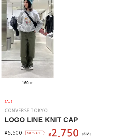
160
cm
SALE
CONVERSE TOKYO
LOGO LINE KNIT CAP
2,750
¥
5,500
50
% OFF
¥
（税込）