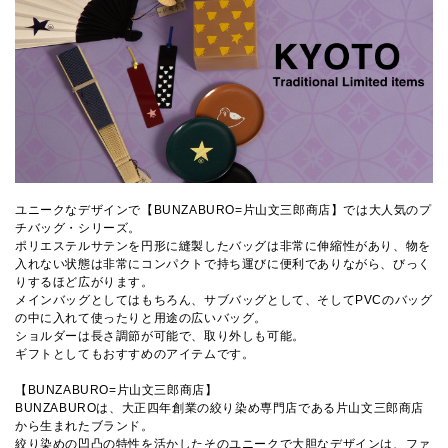
ユニークなデザインで【BUNZABURO=片山文三郎商店】では大人気のプ
チバッグ・シリーズ。
ポリエステルサテンを円形に縫製したバッグは非常に伸縮性があり、物を
入れない状態は非常にコンパクトで持ち運びに便利でありながら、びっく
りするほど広がります。
メインバッグとしてはもちろん、サブバッグとして、そしてPVCのバッグ
の中に入れて使ったりと用途の広いバッグ。
ショルダーは長さ調節が可能で、取り外しも可能。
ギフトとしてもおすすめのアイテムです。
【BUNZABURO=片山文三郎商店】
BUNZABUROは、大正四年創業の絞り染め専門店である片山文三郎商店
から生まれたブランド。
絞り染めの凹凸の特性を活かしたそのユニークで大胆なデザインは、ファ