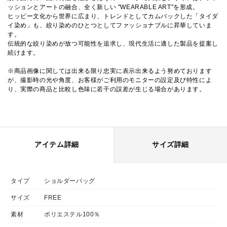
ッションとアートの融合、全く新しい "WEARABLE ART"を形成。
ヒッピー文化から世界に広まり、トレンドとしてカムバックした「タイダ
イ染め」も、絞り染めのひとつとしてファッショナブルに昇華していま
す。
伝統的な絞り染めが放つ可能性を追求し、現代生活に適した製品を提案し
続けます。
※商品画像に関しては出来る限り忠実に表示出来るよう努めております
が、撮影時の光や角度、お客様がご利用のモニターの設定及び特性によ
り、実際の商品と比較し色味に若干の誤差が生じる場合があります。
アイテム詳細
サイズ詳細
タイプ
ショルダーバッグ
サイズ
FREE
素材
ポリエステル100％