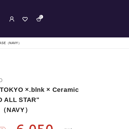
0
RVASE（NAVY）
O
OKYO ×.blnk × Ceramic
D ALL STAR"
E（NAVY）