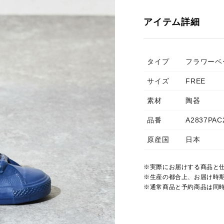
アイテム詳細
タイプ
フラワーベ
サイズ
FREE
素材
陶器
品番
A2837PAC
原産国
日本
※実際にお届けする商品と
※生産の都合上、お届け時
※通常商品と予約商品は同