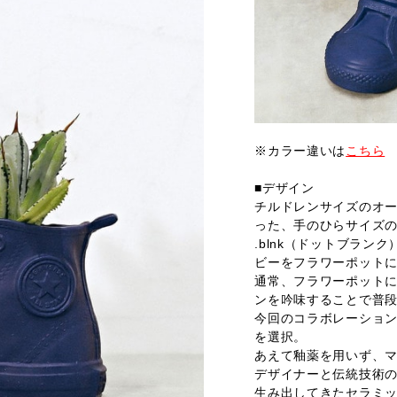
※カラー違いは
こちら
■デザイン
チルドレンサイズのオールスタ
った、手のひらサイズ
.blnk（ドットブラ
ビーをフラワーポット
通常、フラワーポット
ンを吟味することで普
今回のコラボレーショ
を選択。
あえて釉薬を用いず、
デザイナーと伝統技術の
生み出してきたセラミ