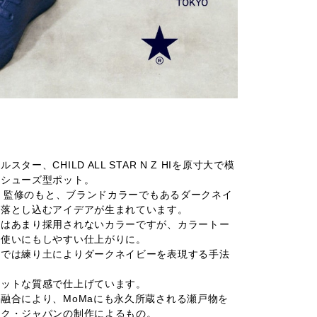
ー、CHILD ALL STAR N Z HIを原寸大で模
のシューズ型ポット。
ンク）監修のもと、ブランドカラーでもあるダークネイ
に落とし込むアイデアが生まれています。
にはあまり採用されないカラーですが、カラートー
段使いにもしやすい仕上がりに。
ンでは練り土によりダークネイビーを表現する手法
マットな質感で仕上げています。
融合により、MoMaにも永久所蔵される瀬戸物を
ック・ジャパンの制作によるもの。