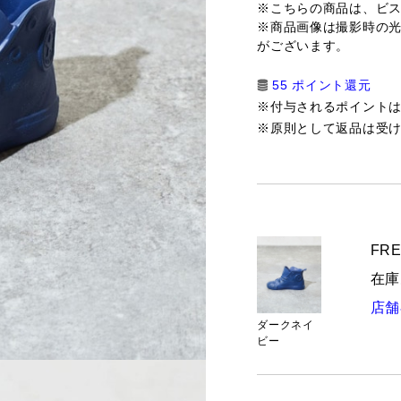
※こちらの商品は、ビス
※商品画像は撮影時の
がございます。
55 ポイント還元
※付与されるポイント
※原則として返品は受
FRE
在庫
店舗
ダークネイ
ビー