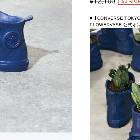
¥
12,100
50
% O
■【CONVERSE TOKYO ×
FLOWERVASE 公