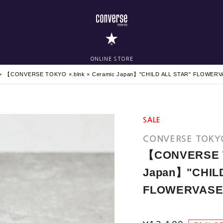
ONLINE STORE
【CONVERSE TOKYO ×.blnk × Ceramic Japan】"CHILD ALL STAR" FLOWE
SALE
CONVERSE TOKY
【CONVERSE T
Japan】"CHIL
FLOWERVAS