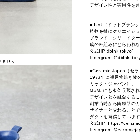
デザイン性と実用性を
■.blnk（ドットブラン
植物を軸にクリエイシ
ブランド、クリエイタ
成の枠組みにとらわれ
公式HP:dblnk.tokyo/
Instagram:＠dblnk_tok
りません
■Ceramic Japan
1973年に瀬戸物焼き物
ミック・ジャパン》。
MoMaにも永久収蔵さ
デザインとを融合する
創業当時から陶磁器の
ザイナーと交わること
ダクトを発信していま
公式HP: https://ceramic
Instagram:＠ceramicja