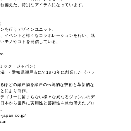
兼ね備えた、特別なアイテムになっています。
ク）
ョンを行うデザインユニット。
ー、イベントと様々なコラボレーションを行い、既
ないモノやコトを発信している。
yo
（セラミック・ジャパン）
の街 ・愛知県瀬戸市にて1973年に創業した《セラ
れるほどの瀬戸物を瀬戸の伝統的な技術と革新的な
ことにより制作。
カテゴリーに留まらない様々な異なるジャンルのデ
で日本から世界に実用性と芸術性を兼ね備えたプロ
す。
-japan.co.jp/
pan