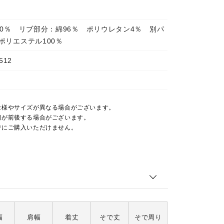
00％ リブ部分：綿96％ ポリウレタン4％ 別パ
ポリエステル100％
512
仕様やサイズが異なる場合がございます。
期が前後する場合がございます。
時にご購入いただけません。
幅
肩幅
着丈
そで丈
そで周り