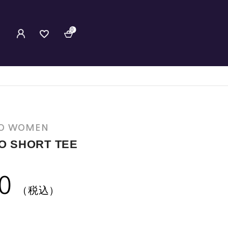
0
YO WOMEN
O SHORT TEE
0
（税込）