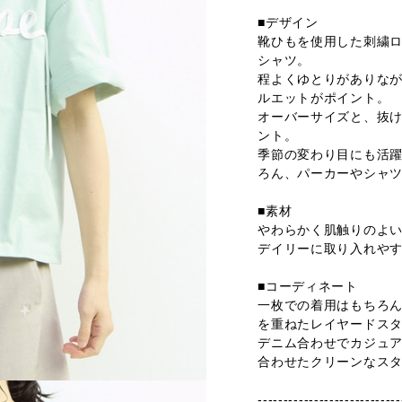
■デザイン
靴ひもを使用した刺繍ロゴ
シャツ。
程よくゆとりがありな
ルエットがポイント。
オーバーサイズと、抜
ント。
季節の変わり目にも活
ろん、パーカーやシャ
■素材
やわらかく肌触りのよ
デイリーに取り入れや
■コーディネート
一枚での着用はもちろ
を重ねたレイヤードス
デニム合わせでカジュ
合わせたクリーンなス
----------------------------