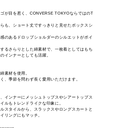
が目を惹く、CONVERSE TOKYOならではのT
がらも、ショート丈ですっきりと見せたボックスシ
け感のあるドロップショルダーのシルエットがポイ
躍するさらりとした綿素材で、一枚着としてはもち
ツのインナーとしても活躍。
い綿素材を使用。
すく、季節を問わず長く愛用いただけます。
ん、インナーにメッシュトップスやシアートップス
タイルもトレンドライクな印象に。
アルスタイルから、スラックスやロングスカートと
タイリングにもマッチ。
---------