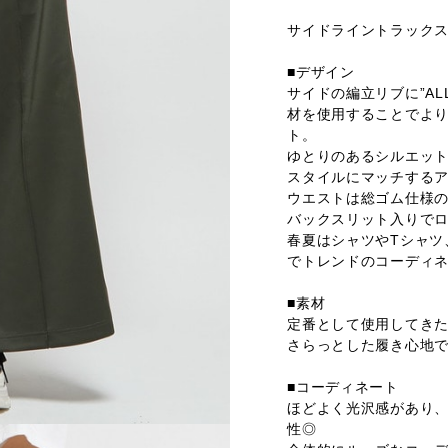
サイドライントラック
■デザイン
サイドの編立リブに”AL
材を使用することでよ
ト。
ゆとりのあるシルエッ
スタイルにマッチする
ウエストは総ゴム仕様
バックスリット入りで
春夏はシャツやTシャツ
でトレンドのコーディ
■素材
定番として使用してき
さらっとした履き心地
■コーディネート
ほどよく光沢感があり
性◎