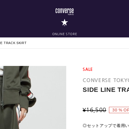
ONLINE STORE
NE TRACK SKIRT
SALE
CONVERSE TOK
SIDE LINE TR
¥
16,500
30
% O
◎セットアップで着用