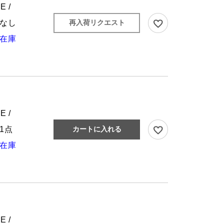
E /
なし
再入荷リクエスト
在庫
E /
1点
カートに入れる
在庫
E /