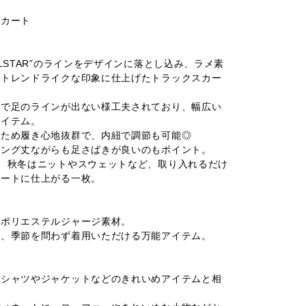
スカート
LSTAR”のラインをデザインに落とし込み、ラメ素
りトレンドライクな印象に仕上げたトラックスカー
トで足のラインが出ない様工夫されており、幅広い
アイテム。
のため履き心地抜群で、内紐で調節も可能◎
ロング丈ながらも足さばきが良いのもポイント。
、秋冬はニットやスウェットなど、取り入れるだけ
ネートに仕上がる一枚。
たポリエステルジャージ素材。
で、季節を問わず着用いただける万能アイテム。
、シャツやジャケットなどのきれいめアイテムと相