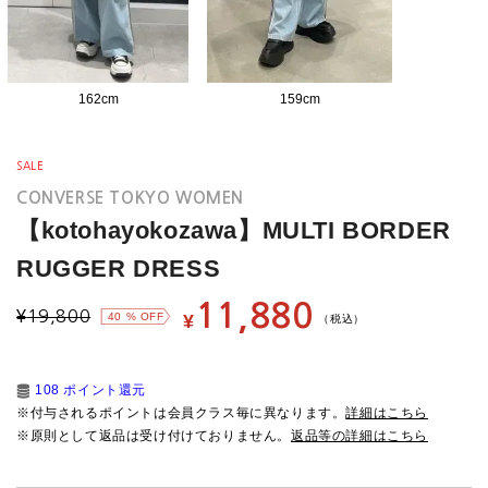
162
cm
159
cm
SALE
CONVERSE TOKYO WOMEN
【kotohayokozawa】MULTI BORDER
RUGGER DRESS
11,880
¥
19,800
40
% OFF
¥
（税込）
108 ポイント還元
※付与されるポイントは会員クラス毎に異なります。
詳細はこちら
※原則として返品は受け付けておりません。
返品等の詳細はこちら