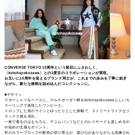
CONVERSE TOKYO 10周年という節目にふさわしく、
〈kotohayokozawa〉との3度目のコラボレーションが実現。
お互いに10周年を迎えるブランド同士が、これまでの歩みを丁寧に紡ぎ
ながら、新たな挑戦を詰め込んだコレクションに。
■デザイン
ラガーシャツをベースに、マルチボーダー柄をkotohayokozawaらしいカ
ラーリングで表現したワンピース。
ドロップした肩のラインとゆったりとした身幅で、ストリートライクなリ
ラックス感を演出。
一枚で着るのはもちろん、デニムパンツなどとのレイヤードも楽しめるや
や短めの丈感もポイント。
衿のカラーブロックや配色の切り替えが、遊び心がありながらも洗練され