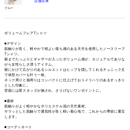
店舗在庫
ブルー
ボリュームフレアTシャツ
■デザイン
肌触りが良く、軽やかで程よい落ち感のある天竺を使用したノースリーブ
Tシャツ。
裾までたっぷりとギャザーが入ったボリューム感が、カジュアルでありな
がら女性らしさ漂うアイテム。
裾にかけて広がりのあるシルエットはヒップを隠してくれるチュニック丈
で体型カバーも叶う一枚。
ネック周りと袖周りはコンパクトに仕上げておりメリハリのあるすっきり
とした印象に。
背面には星スタッズが施され、さりげないワンポイントに。
■素材
肌触りがよく軽やかなポリエステル混の天竺素材。
サラッとした肌触りで通気性が良く軽い着心地で、これからの季節に重宝
します。
■コーディネート