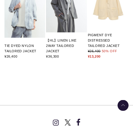
PIGMENT DYE
【HL】LINEN LIKE
DISTRESSED
TIE DYED NYLON
2WAY TAILORED
TAILORED JACKET
TAILORED JACKET
JACKET
¥26,400
50
% OFF
¥26,400
¥36,300
¥13,200