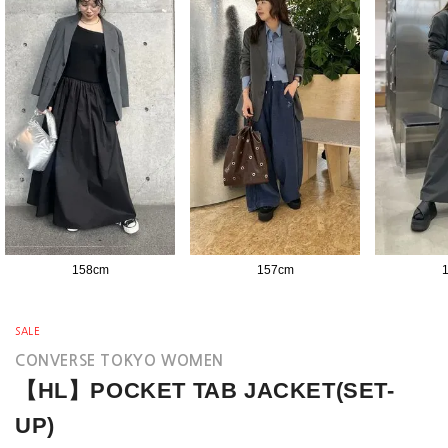
158
cm
157
cm
SALE
CONVERSE TOKYO WOMEN
【HL】POCKET TAB JACKET(SET-
UP)