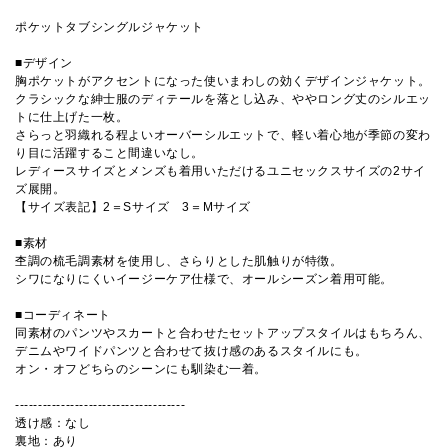
ポケットタブシングルジャケット
■デザイン
胸ポケットがアクセントになった使いまわしの効くデザインジャケット。
クラシックな紳士服のディテールを落とし込み、ややロング丈のシルエッ
トに仕上げた一枚。
さらっと羽織れる程よいオーバーシルエットで、軽い着心地が季節の変わ
り目に活躍すること間違いなし。
レディースサイズとメンズも着用いただけるユニセックスサイズの2サイ
ズ展開。
【サイズ表記】2＝Sサイズ 3＝Mサイズ
■素材
杢調の梳毛調素材を使用し、さらりとした肌触りが特徴。
シワになりにくいイージーケア仕様で、オールシーズン着用可能。
■コーディネート
同素材のパンツやスカートと合わせたセットアップスタイルはもちろん、
デニムやワイドパンツと合わせて抜け感のあるスタイルにも。
オン・オフどちらのシーンにも馴染む一着。
-------------------------------------
透け感：なし
裏地：あり