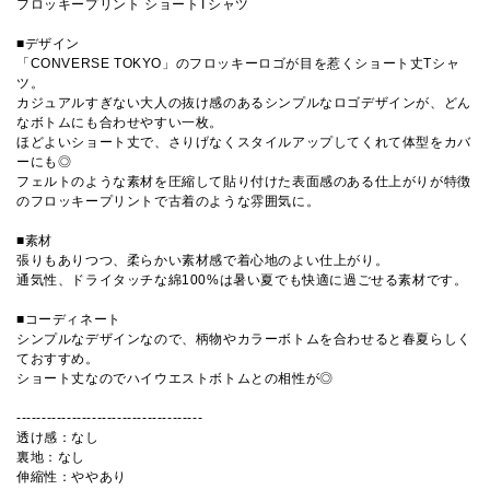
フロッキープリント ショートTシャツ
■デザイン
「CONVERSE TOKYO」のフロッキーロゴが目を惹くショート丈Tシャ
ツ。
カジュアルすぎない大人の抜け感のあるシンプルなロゴデザインが、どん
なボトムにも合わせやすい一枚。
ほどよいショート丈で、さりげなくスタイルアップしてくれて体型をカバ
ーにも◎
フェルトのような素材を圧縮して貼り付けた表面感のある仕上がりが特徴
のフロッキープリントで古着のような雰囲気に。
■素材
張りもありつつ、柔らかい素材感で着心地のよい仕上がり。
通気性、ドライタッチな綿100%は暑い夏でも快適に過ごせる素材です。
■コーディネート
シンプルなデザインなので、柄物やカラーボトムを合わせると春夏らしく
ておすすめ。
ショート丈なのでハイウエストボトムとの相性が◎
-------------------------------------
透け感：なし
裏地：なし
伸縮性：ややあり