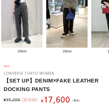
159
cm
156
cm
SALE
CONVERSE TOKYO WOMEN
【SET UP】DENIM×FAKE LEATHER
DOCKING PANTS
17,600
¥
35,200
50
% OFF
¥
（税込）