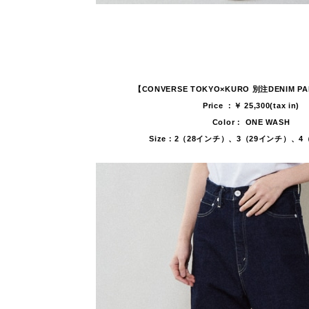
【CONVERSE TOKYO×KURO 別注DENIM PAN
Price ：￥ 25,300(tax in)
Color： ONE WASH
Size：2（28インチ）、3（29インチ）、4