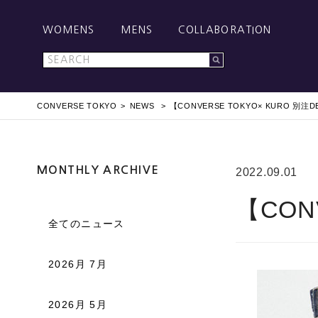
WOMENS
MENS
COLLABORATION
CONVERSE TOKYO
NEWS
【CONVERSE TOKYO× KURO 別注DE
MONTHLY ARCHIVE
2022.09.01
【CON
全てのニュース
2026月 7月
2026月 5月