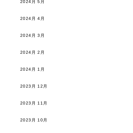
2024月 5月
2024月 4月
2024月 3月
2024月 2月
2024月 1月
2023月 12月
2023月 11月
2023月 10月