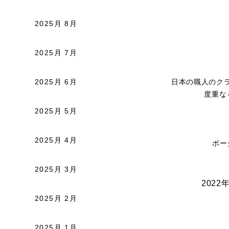
2025月 8月
2025月 7月
2025月 6月
日本の職人のク
度重な
2025月 5月
2025月 4月
ボー
2025月 3月
202
2025月 2月
2025月 1月