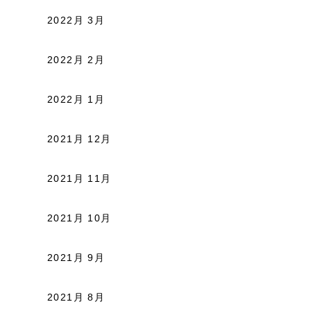
2022月 3月
2022月 2月
2022月 1月
2021月 12月
2021月 11月
2021月 10月
2021月 9月
2021月 8月