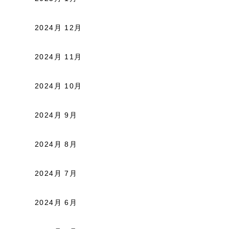
2024月 12月
2024月 11月
2024月 10月
2024月 9月
2024月 8月
2024月 7月
2024月 6月