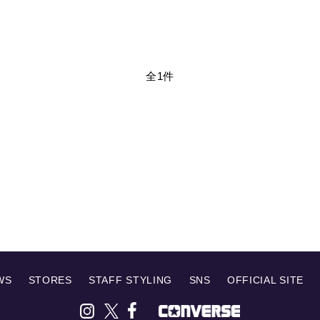
全1件
WS
STORES
STAFF STYLING
SNS
OFFICIAL SITE