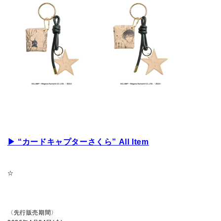
▶
“カー
ドキャプターさくら” All Item
☆
〈先行販売期間〉