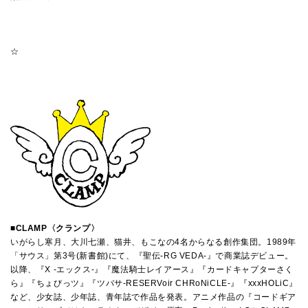
☆
■CLAMP〈クランプ〉
いがらし寒月、大川七瀬、猫井、もこなの4名からなる創作集団。1989年
「サウス」第3号(新書館)にて、『聖伝-RG VEDA-』で商業誌デビュー。
以降、『X -エックス-』『魔法騎士レイアース』『カードキャプターさく
ら』『ちょびっツ』『ツバサ-RESERVoir CHRoNiCLE-』『xxxHOLiC』
など、少女誌、少年誌、青年誌で作品を発表。アニメ作品の『コードギア