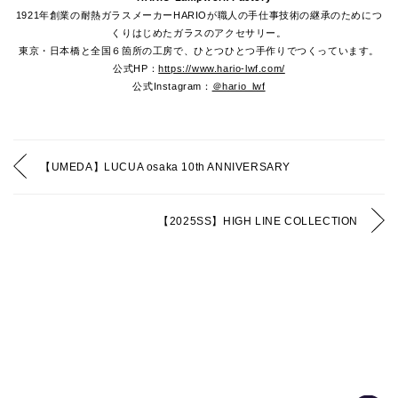
1921年創業の耐熱ガラスメーカーHARIOが職人の手仕事技術の継承のためにつ
くりはじめたガラスのアクセサリー。
東京・日本橋と全国６箇所の工房で、ひとつひとつ手作りでつくっています。
公式HP：
https://www.hario-lwf.com/
公式Instagram：
＠hario_lwf
【UMEDA】LUCUA osaka 10th ANNIVERSARY
【2025SS】HIGH LINE COLLECTION