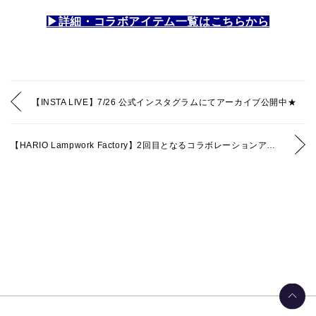
▶詳細・コラボアイテム一覧はこちらから
【INSTA LIVE】7/26 公式インスタグラムにてアーカイブ公開中★
【HARIO Lampwork Factory】2回目となるコラボレーションアクセサリーを展開＆公式インスタグラムにてINSTALIVEアーカイブ公開中★